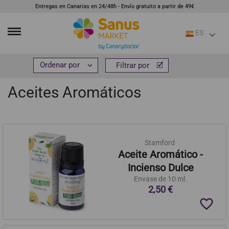
Entregas en Canarias en 24/48h - Envío gratuito a partir de 49€
ES
Inicio
Hogar y bienestar
Aromaterapia
Aceites Aromáticos


Filtrar por
Filtrar por
Aceites Aromáticos
Stamford
Aceite Aromático -
Incienso Dulce
Envase de 10 ml.
2,50 €
favorite_border