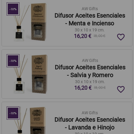
AW Gifts
-10%
Difusor Aceites Esenciales
- Menta e Incienso
30 x 10 x 19 cm.
favorite_border
16,20 €
18,00 €
AW Gifts
-10%
Difusor Aceites Esenciales
- Salvia y Romero
30 x 10 x 19 cm.
16,20 €
favorite_border
18,00 €
AW Gifts
-10%
Difusor Aceites Esenciales
- Lavanda e Hinojo
30 x 10 x 19 cm.