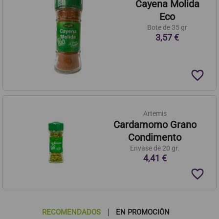
Cayena Molida
Eco
Bote de 35 gr
3,57 €
favorite_border
Artemis
Cardamomo Grano
Condimento
Envase de 20 gr.
4,41 €
favorite_border
RECOMENDADOS
EN PROMOCIÖN