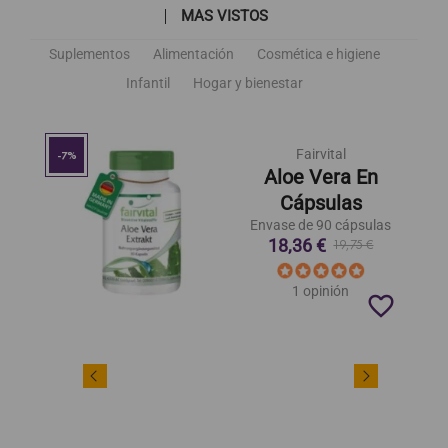
MAS VISTOS
Suplementos
Alimentación
Cosmética e higiene
Infantil
Hogar y bienestar
Fairvital
-7%
Aloe Vera En
Cápsulas
Envase de 90 cápsulas
18,36 €
19,75 €
1 opinión
favorite_border