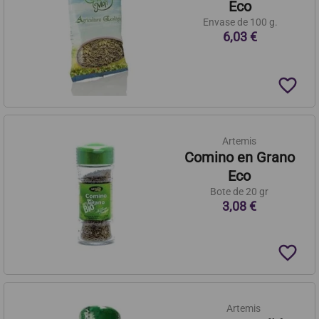
Eco
Envase de 100 g.
6,03 €
favorite_border
Artemis
Comino en Grano
Eco
Bote de 20 gr
3,08 €
favorite_border
Artemis