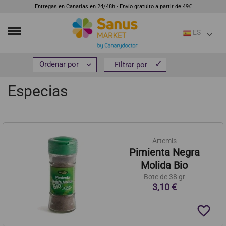
Entregas en Canarias en 24/48h - Envío gratuito a partir de 49€
ES
Inicio
Alimentación
Aceites y condimentos
Especias


Filtrar por
Filtrar por
Especias
Artemis
Pimienta Negra
Molida Bio
Bote de 38 gr
3,10 €
favorite_border