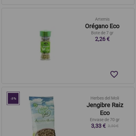
Artemis
Orégano Eco
Bote de 7 gr
2,26 €
favorite_border
Herbes del Moli
-5%
Jengibre Raiz
Eco
Envase de 70 gr
3,33 €
3,50 €