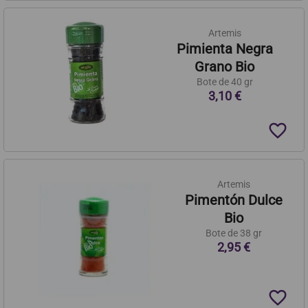
Artemis
Pimienta Negra
Grano Bio
Bote de 40 gr
3,10 €
favorite_border
Artemis
Pimentón Dulce
Bio
Bote de 38 gr
2,95 €
favorite_border