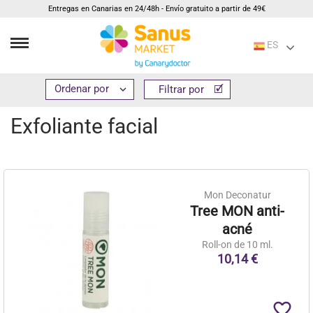
Entregas en Canarias en 24/48h - Envío gratuito a partir de 49€
ES
Inicio
Cosmética e higiene
Cuidado facial
Exfoliante facial


Filtrar por
Filtrar por
Exfoliante facial
Mon Deconatur
Tree MON anti-
acné
Roll-on de 10 ml.
10,14 €
favorite_border