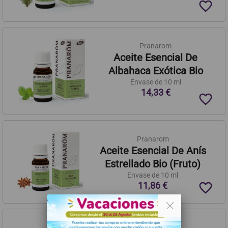
favorite_border
Pranarom
Aceite Esencial De
Albahaca Exótica Bio
Envase de 10 ml
14,33 €
favorite_border
Pranarom
Aceite Esencial De Anís
Estrellado Bio (Fruto)
Envase de 10 ml
favorite_border
11,86 €
. .
Pranarom