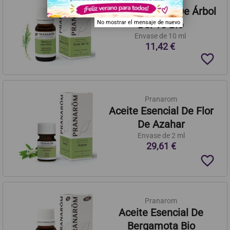
Aceite Esencial De Árbol
Del Té Bio
No mostrar el mensaje de nuevo
Envase de 10 ml
11,42 €
favorite_border
Pranarom
Aceite Esencial De Flor
De Azahar
Envase de 2 ml
29,61 €
favorite_border
Pranarom
Aceite Esencial De
Bergamota Bio