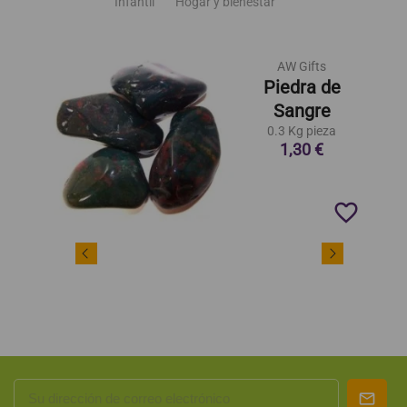
Infantil
Hogar y bienestar
AW Gifts
Piedra de
Sangre
0.3 Kg pieza
1,30 €
favorite_border