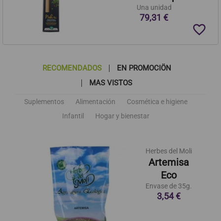
Una unidad
79,31 €
favorite_border
RECOMENDADOS
EN PROMOCIÖN
MAS VISTOS
Suplementos
Alimentación
Cosmética e higiene
Infantil
Hogar y bienestar
Herbes del Moli
Artemisa
Eco
Envase de 35g.
3,54 €