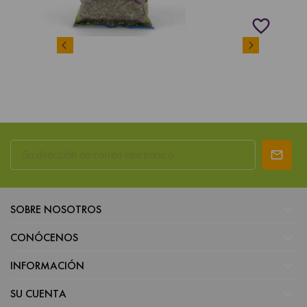
favorite_border

SOBRE NOSOTROS

CONÓCENOS

INFORMACIÓN

SU CUENTA