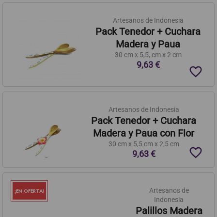
Artesanos de Indonesia
Pack Tenedor + Cuchara
Madera y Paua
30 cm x 5,5, cm x 2 cm
9,63 €
favorite_border
Artesanos de Indonesia
Pack Tenedor + Cuchara
Madera y Paua con Flor
30 cm x 5,5 cm x 2,5 cm
favorite_border
9,63 €
Artesanos de
¡EN OFERTA!
Indonesia
Palillos Madera