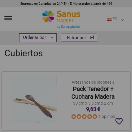
Entregas en Canarias en 24/48h - Envío gratuito a partir de 49€
ES
Inicio
Hogar y bienestar
Menaje y ordenación
Cubiertos


Filtrar por
Filtrar por
Cubiertos
Artesanos de Indonesia
Pack Tenedor +
Cuchara Madera
30 cm x 5,5 cm x 2 cm
9,63 €
1 opinión
favorite_border