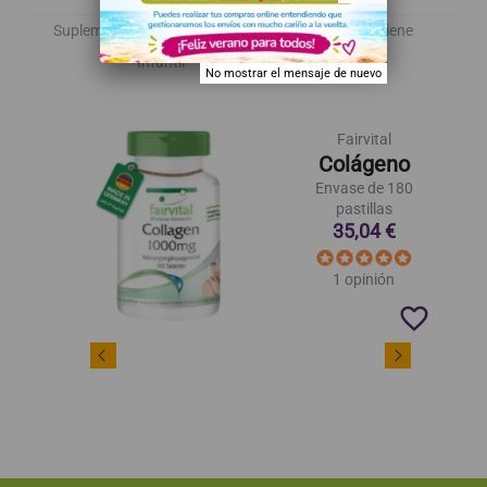
Suplementos
Alimentación
Cosmética e higiene
Infantil
Hogar y bienestar
No mostrar el mensaje de nuevo
Fairvital
Colágeno
Envase de 180
pastillas
35,04 €
1 opinión
favorite_border