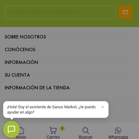

SOBRE NOSOTROS

CONÓCENOS

INFORMACIÓN

SU CUENTA

INFORMACIÓN DE LA TIENDA
¡Hola! Soy el asistente de Sanus Market, ¿te puedo
ayudar en algo?
0
Inicio
Carrito
Buscar
Whatsapp