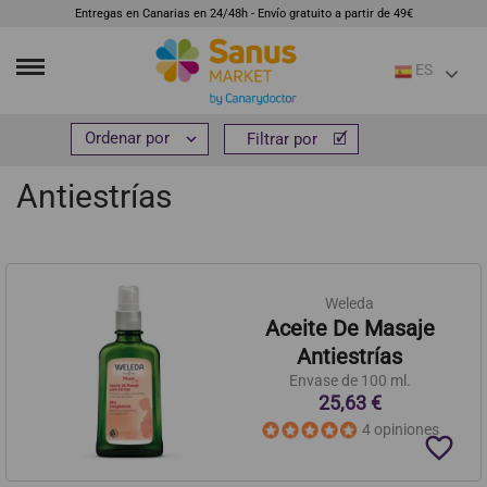
Entregas en Canarias en 24/48h - Envío gratuito a partir de 49€
ES
Inicio
Cosmética e higiene
Cuidado corporal
Antiestrías


Filtrar por
Filtrar por
Antiestrías
Weleda
Aceite De Masaje
Antiestrías
Envase de 100 ml.
25,63 €
4 opiniones
favorite_border