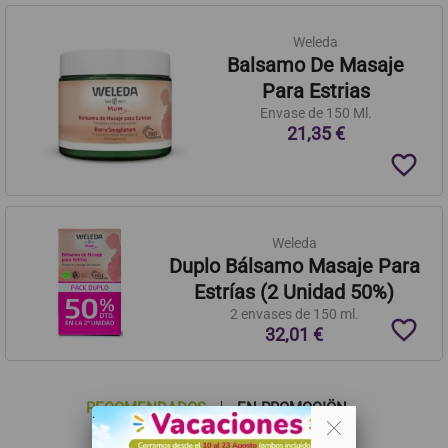
Weleda
Balsamo De Masaje
Para Estrias
Envase de 150 Ml.
21,35 €
favorite_border
Weleda
Duplo Bálsamo Masaje Para
Estrías (2 Unidad 50%)
2 envases de 150 ml.
favorite_border
32,01 €
RECOMENDADOS
EN PROMOCIÖN
. .
MAS VISTOS