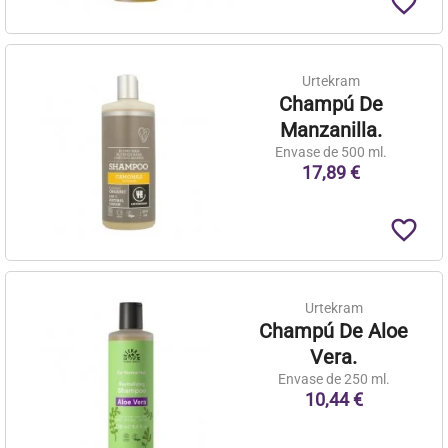
favorite_border
Urtekram
Champú De
Manzanilla.
Envase de 500 ml.
17,89 €
favorite_border
Urtekram
Champú De Aloe
Vera.
Envase de 250 ml.
10,44 €