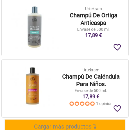
Urtekram
Champú De Ortiga
Anticaspa
Envase de 500 ml.
17,89 €
favorite_border
Urtekram
Champú De Caléndula
Para Niños.
Envase de 500 ml.
17,89 €
1 opinión
favorite_border
Cargar más productos