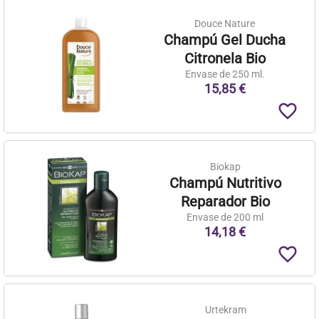
Douce Nature
Champú Gel Ducha
Citronela Bio
Envase de 250 ml.
15,85 €
favorite_border
Biokap
Champú Nutritivo
Reparador Bio
Envase de 200 ml
14,18 €
favorite_border
Urtekram