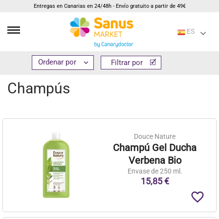
Entregas en Canarias en 24/48h - Envío gratuito a partir de 49€
ES
Inicio
Cosmética e higiene
Cuidado capilar
Champús


Filtrar por
Filtrar por
Champús
Douce Nature
Champú Gel Ducha
Verbena Bio
Envase de 250 ml.
15,85 €
favorite_border