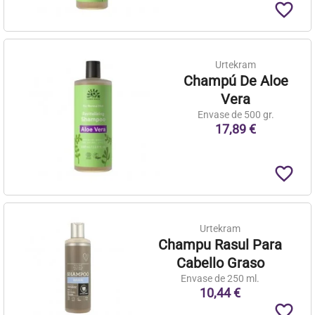
favorite_border
Urtekram
Champú De Aloe
Vera
Envase de 500 gr.
17,89 €
favorite_border
Urtekram
Champu Rasul Para
Cabello Graso
Envase de 250 ml.
10,44 €
favorite_border