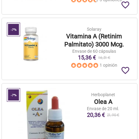
favorite_border
Solaray
-7%
Vitamina A (Retinim
Palmitato) 3000 Mcg.
Envase de 60 cápsulas
15,36 €
16,51 €
1 opinión
favorite_border
Herboplanet
-7%
Olea A
Envase de 20 ml.
20,36 €
21,90 €