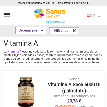
Entregas en Canarias en 24/48h - Envío gratuito a partir de 49€
ES
Inicio
Suplementos
Vitaminas
Vitamina A


Filtrar por
Filtrar por
Vitamina A
La
vitamina A
está indicada para la formación y al mantenimiento de los
dientes, tejidos blandos y óseos; también membranas mucosas y piel sanos.
Conocida como retinol también, por producir los pigmentos en la retina del
ojo. Esta vitamina favorece la buena vista, especialmente ante la luz tenue.
Solgar
Vitamina A Seca 5000 UI
(palmitato)
Envase de 100 comprimidos
23,78 €
3 opiniones