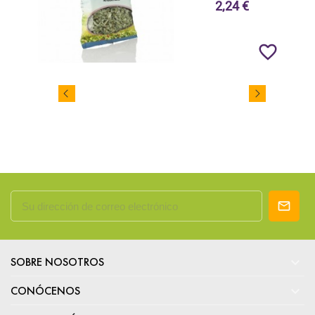
2,24 €
favorite_border

SOBRE NOSOTROS

CONÓCENOS