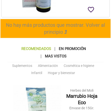
favorite_border
No hay más productos que mostrar.
Volver al
principio
RECOMENDADOS
EN PROMOCIÖN
MAS VISTOS
Suplementos
Alimentación
Cosmética e higiene
Infantil
Hogar y bienestar
Herbes del Moli
Marrubio Hoja
Eco
Envase de 15Gr.