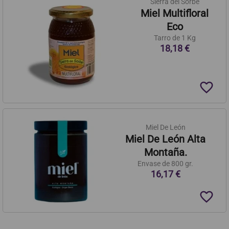
Sierra del Sorbe
Miel Multifloral
Eco
Tarro de 1 Kg
18,18 €
favorite_border
Miel De León
Miel De León Alta
Montaña.
Envase de 800 gr.
16,17 €
favorite_border