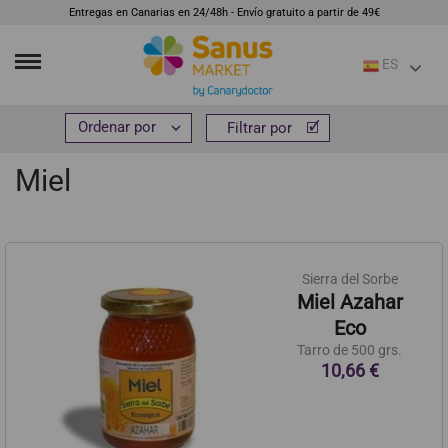
Entregas en Canarias en 24/48h - Envío gratuito a partir de 49€
ES
Inicio
Alimentación
Endulzantes y mieles
Miel


Filtrar por
Filtrar por
Miel
Sierra del Sorbe
Miel Azahar
Eco
Tarro de 500 grs.
10,66 €