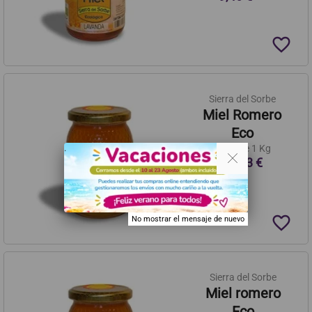
favorite_border
Sierra del Sorbe
Miel Romero
Eco
. .
Tarro de 1 Kg
19,63 €
favorite_border
No mostrar el mensaje de nuevo
Sierra del Sorbe
Miel romero
Eco