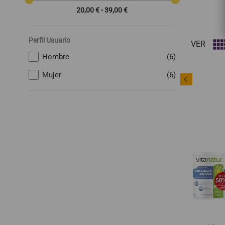
20,00 € - 39,00 €
Perfil Usuario
VER
Hombre
(6)
Mujer
(6)
favorite_border
favorite_border