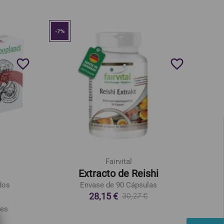
-7%
favorite_border
favorite_border
Fairvital
Extracto de Reishi
dos
Envase de 90 Cápsulas
28,15 €
30,27 €
nes