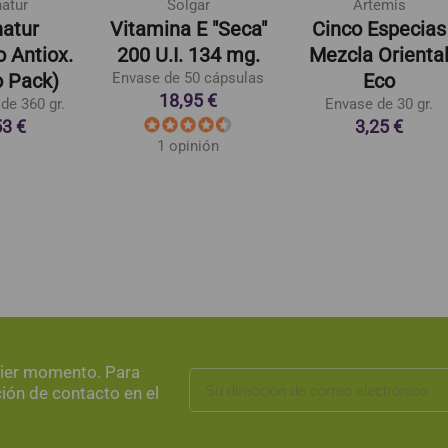
natur
Solgar
Artemis
natur
Vitamina E "Seca"
Cinco Especias
 Antiox.
200 U.I. 134 mg.
Mezcla Orienta
 Pack)
Envase de 50 cápsulas
Eco
18,95 €
de 360 gr.
Envase de 30 gr.
53 €
3,25 €
1 opinión
uier momento. Para
ción de contacto en el