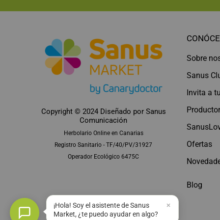
CONÓCE
Sobre no
Sanus Cl
Invita a 
Productor
Copyright © 2024 Diseñado por
Sanus
Comunicación
SanusLov
Herbolario Online en Canarias
Ofertas
Registro Sanitario - TF/40/PV/31927
Operador Ecológico 6475C
Novedad
Blog
¡Hola! Soy el asistente de Sanus
Market, ¿te puedo ayudar en algo?