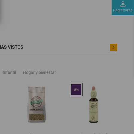
perm_identity
Registrarse
AS VISTOS
Infantil
Hogar y bienestar
der
favorite_border
favorite_border
-5%