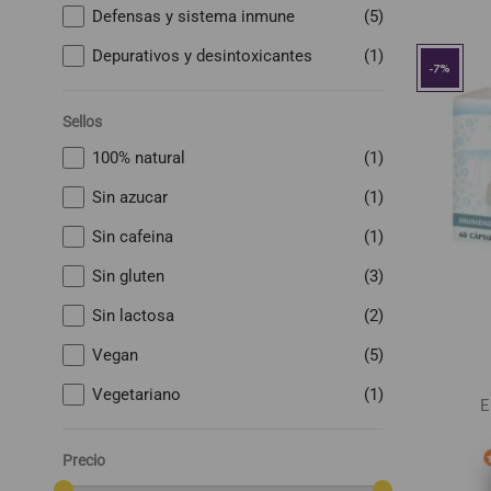
Defensas y sistema inmune
(5)
Depurativos y desintoxicantes
(1)
-7%
Sellos
100% natural
(1)
Sin azucar
(1)
Sin cafeina
(1)
Sin gluten
(3)
Sin lactosa
(2)
Vegan
(5)
Vegetariano
(1)
E
Precio