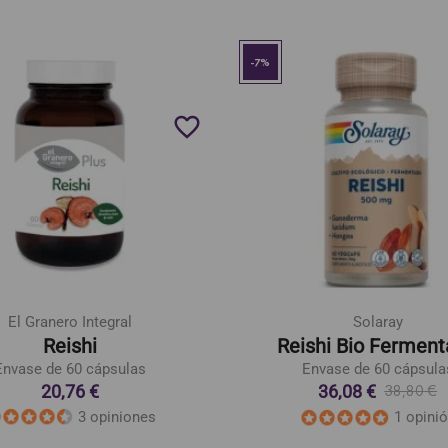
-7%
favorite_border
El Granero Integral
Solaray
Reishi
Reishi Bio Fermen
Envase de 60 cápsulas
Envase de 60 cápsula
20,76 €
36,08 €
38,80 €
3 opiniones
1 opini