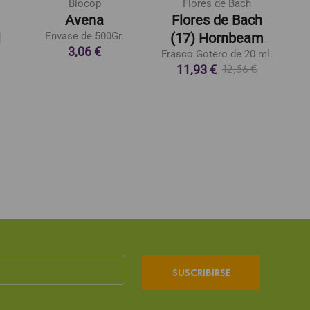
Biocop
Flores de Bach
Avena
Flores de Bach
l
Envase de 500Gr.
(17) Hornbeam
Ge
3,06 €
Frasco Gotero de 20 ml.
11,93 €
12,56 €
SUSCRIBIRSE