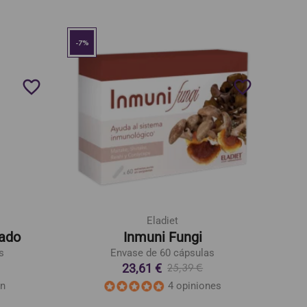
-7%
favorite_border
favorite_border
Eladiet
tado
Inmuni Fungi
s
Envase de 60 cápsulas
23,61 €
25,39 €
ón
4 opiniones