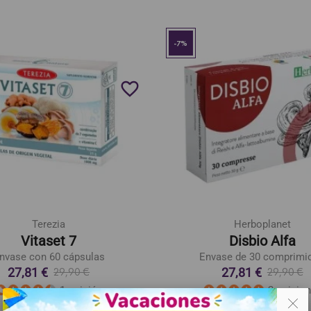
-7%
favorite_border
Terezia
Herboplanet
Vitaset 7
Disbio Alfa
nvase con 60 cápsulas
Envase de 30 comprimi
27,81 €
27,81 €
29,90 €
29,90 €
1 opinión
2 opinio
. .