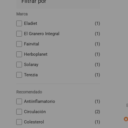
Filtrar por
Marca
Eladiet
(1)
El Granero Integral
(1)
Fairvital
(1)
Herboplanet
(1)
Solaray
(1)
Terezia
(1)
Recomendado
Antiinflamatorio
(1)
Circulación
(2)
Colesterol
(1)