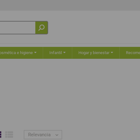
osmética e higiene
Infantil
Hogar y bienestar
Recom


Relevancia
