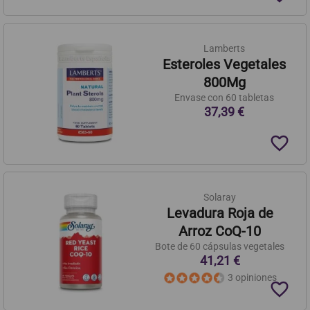
Lamberts
Esteroles Vegetales
800Mg
Envase con 60 tabletas
37,39 €
favorite_border
Solaray
Levadura Roja de
Arroz CoQ-10
Bote de 60 cápsulas vegetales
41,21 €
3 opiniones
favorite_border