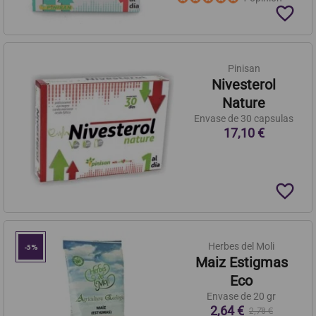
favorite_border
Pinisan
Nivesterol
Nature
Envase de 30 capsulas
17,10 €
favorite_border
Herbes del Moli
-5%
Maiz Estigmas
Eco
Envase de 20 gr
2,64 €
2,78 €