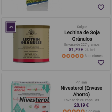
favorite_border
Solgar
-5%
Lecitina de Soja
Gránulos
Envase de 227 gramos
31,79 €
33,46 €
3 opiniones
favorite_border
Pinisan
Nivesterol (Envase
Ahorro)
Envase de 60 cápsulas
28,19 €
1 opinión