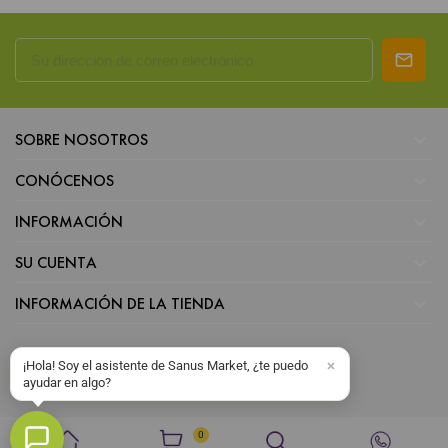

SOBRE NOSOTROS

CONÓCENOS

INFORMACIÓN

SU CUENTA

INFORMACIÓN DE LA TIENDA
¡Hola! Soy el asistente de Sanus Market, ¿te puedo
ayudar en algo?
0