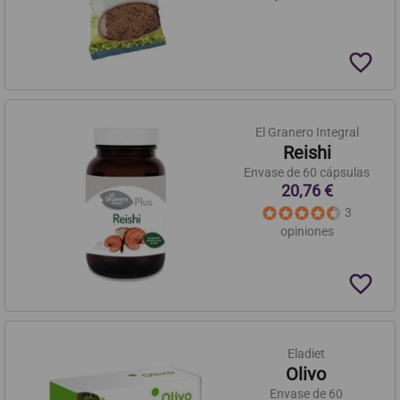
favorite_border
El Granero Integral
Reishi
Envase de 60 cápsulas
20,76 €
3
opiniones
favorite_border
Eladiet
Olivo
Envase de 60