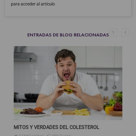
para acceder al artículo
ENTRADAS DE BLOG RELACIONADAS
MITOS Y VERDADES DEL COLESTEROL
I
E
11669
visitas
409
Gustó