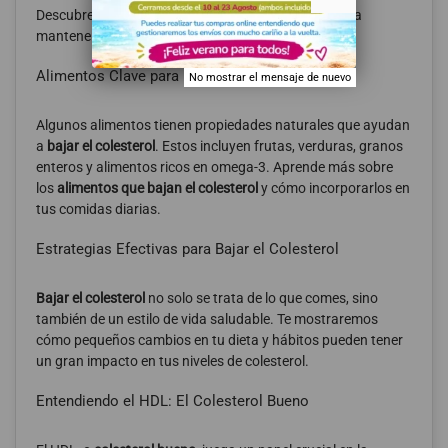
Descubre qué alimentos incluir en tu dieta diaria para
mantener tu colesterol en niveles óptimos.
Alimentos Clave para Reducir el Colesterol
No mostrar el mensaje de nuevo
Algunos alimentos tienen propiedades naturales que ayudan
a
bajar el colesterol
. Estos incluyen frutas, verduras, granos
enteros y alimentos ricos en omega-3. Aprende más sobre
los
alimentos que bajan el colesterol
y cómo incorporarlos en
tus comidas diarias.
Estrategias Efectivas para Bajar el Colesterol
Bajar el colesterol
no solo se trata de lo que comes, sino
también de un estilo de vida saludable. Te mostraremos
cómo pequeños cambios en tu dieta y hábitos pueden tener
un gran impacto en tus niveles de colesterol.
Entendiendo el HDL: El Colesterol Bueno