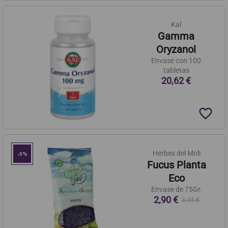
Kal
Gamma
Oryzanol
Envase con 100
tabletas
20,62 €
favorite_border
Herbes del Moli
-5%
Fucus Planta
Eco
Envase de 75Gr.
2,90 €
3,05 €