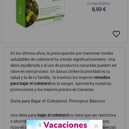
comprimidos
8,93 €
favorite_border
En los últimos años, la preocupación por mantener niveles
saludables de colesterol ha crecido significativamente. Una
dieta equilibrada y el uso de productos naturales pueden ser
clave en este proceso. En Sanus.Online la prioridad es tu
salud y la de tu familia, te traemos los mejores
remedios
para bajar el colesterol
en la sangre. Aprovecha nuestras
promociones y los mejores precios de Canarias.
Dieta para Bajar el Colesterol: Principios Básicos
Una dieta para
bajar el colesterol
no tiene que ser restrictiva
o aburrida. Incorporar alimentos naturales y ecológicos,
. .
ricos en nutrientes y bajos en grasas saturadas, es esencial.