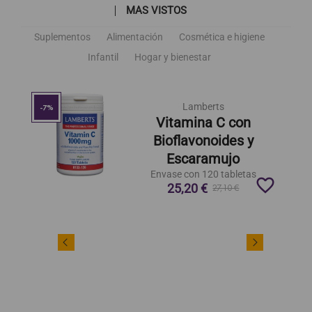
MAS VISTOS
Suplementos
Alimentación
Cosmética e higiene
Infantil
Hogar y bienestar
Lamberts
-7%
Vitamina C con
Bioflavonoides y
Escaramujo
Envase con 120 tabletas
favorite_border
25,20 €
27,10 €