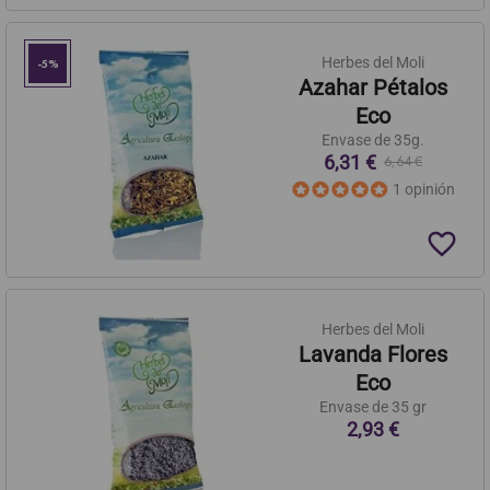
Herbes del Moli
-5%
Azahar Pétalos
Eco
Envase de 35g.
6,31 €
6,64 €
1 opinión
favorite_border
Herbes del Moli
Lavanda Flores
Eco
Envase de 35 gr
2,93 €