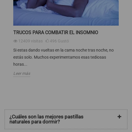
TRUCOS PARA COMBATIR EL INSOMNIO
P
12409
visitas
496
Gustó
Si estas dando vueltas en la cama noche tras noche, no
Si
estás solo. Muchos experimentamos esas tediosas
no
horas...
ex
Leer más
Le
¿Cuáles son las mejores pastillas
naturales para dormir?