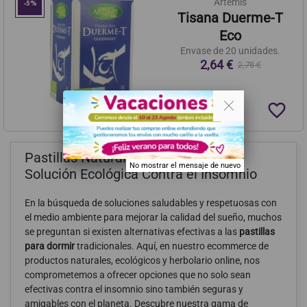
Artemis
-5%
Tisana Duerme-T
Eco
Envase de 20 unidades.
2,64 €
2,78 €
. .
favorite_border
Pastillas Naturales Para Dormir: Tu
No mostrar el mensaje de nuevo
Solución Ecológica Contra el Insomnio
En la búsqueda de soluciones saludables y respetuosas con
el medio ambiente para mejorar la calidad del sueño, muchos
se preguntan si existen alternativas efectivas a las
pastillas
para dormir
tradicionales. Aquí, en nuestro ecommerce de
productos naturales, ecológicos y herbolario online, nos
comprometemos a ofrecer opciones que no solo sean
efectivas contra el insomnio sino también seguras y
amigables con el planeta. Descubre nuestra gama de