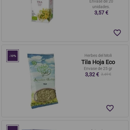
Envase de 20
unidades.
3,57 €
favorite_border
Herbes del Moli
-10%
Tila Hoja Eco
Envase de 25 gr
3,32 €
3,69 €
favorite_border