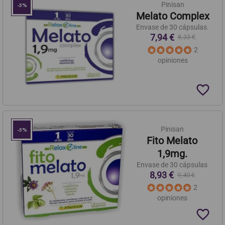
Pinisan
-5%
Melato Complex
Envase de 30 cápsulas.
7,94 €
8,35 €
2
opiniones
favorite_border
Pinisan
-5%
Fito Melato
1,9mg.
Envase de 30 cápsulas
8,93 €
9,40 €
2
opiniones
favorite_border