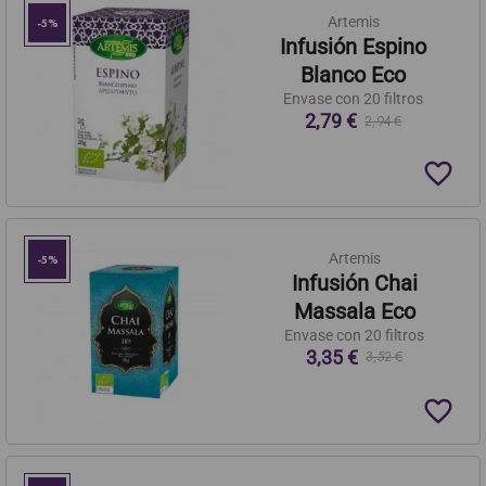
Artemis
-5%
Infusión Espino
Blanco Eco
Envase con 20 filtros
2,79 €
2,94 €
favorite_border
Artemis
-5%
Infusión Chai
Massala Eco
Envase con 20 filtros
3,35 €
3,52 €
favorite_border