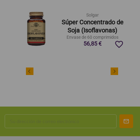
Solgar
Súper Concentrado de
Soja (Isoflavonas)
Envase de 60 comprimidos
favorite_border
56,85 €