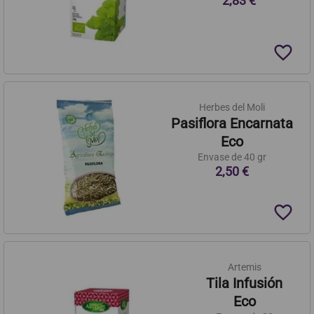
2,83 €
favorite_border
Herbes del Moli
Pasiflora Encarnata
Eco
Envase de 40 gr
2,50 €
favorite_border
Artemis
Tila Infusión
Eco