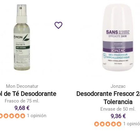
favorite_border
Mon Deconatur
Jonzac
l de Té Desodorante
Desodorante Frescor 2
Frasco de 75 ml.
Tolerancia
9,68 €
Envase de 50 ml.
9,36 €
1 opinión
1 opini