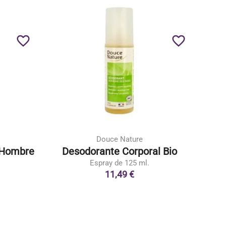
favorite_border
favorite_border
Douce Nature
 Hombre
Desodorante Corporal Bio
Espray de 125 ml.
11,49 €