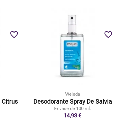
favorite_border
favorite_border
Weleda
 Citrus
Desodorante Spray De Salvia
Envase de 100 ml.
14,93 €