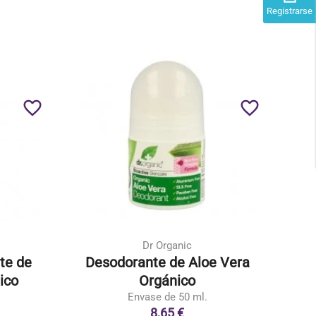
Registrarse
favorite_border
favorite_border
Dr Organic
te de
Desodorante de Aloe Vera
ico
Orgánico
Envase de 50 ml.
8,65 €