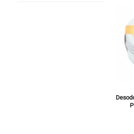
Desodo
P