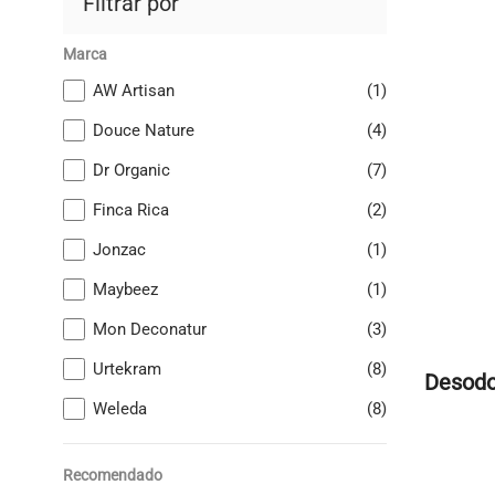
Filtrar por
Marca
AW Artisan
(1)
Douce Nature
(4)
Dr Organic
(7)
Finca Rica
(2)
Jonzac
(1)
Maybeez
(1)
Mon Deconatur
(3)
Urtekram
(8)
Desodo
Weleda
(8)
Recomendado