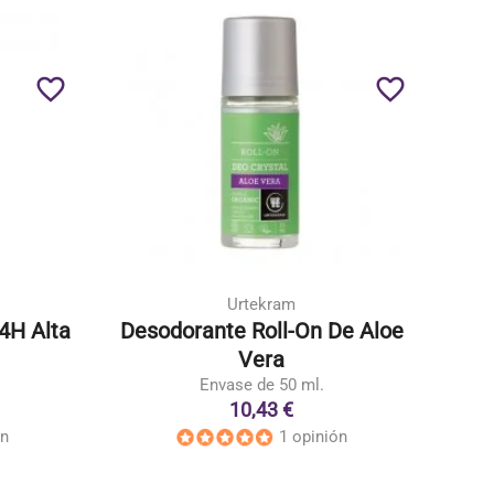
favorite_border
favorite_border
Urtekram
4H Alta
Desodorante Roll-On De Aloe
Vera
Envase de 50 ml.
10,43 €
ón
1 opinión