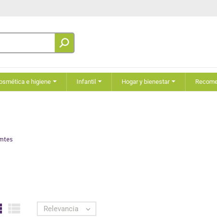
osmética e higiene
Infantil
Hogar y bienestar
Recom
ntes


Relevancia
