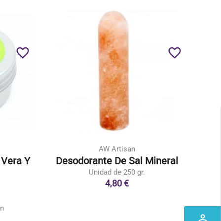
favorite_border
favorite_border
AW Artisan
 Vera Y
Desodorante De Sal Mineral
Unidad de 250 gr.
4,80 €
ón
perm_identity