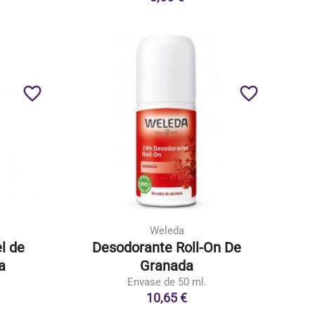
favorite_border
favorite_border
Weleda
l de
Desodorante Roll-On De
a
Granada
Envase de 50 ml.
10,65 €