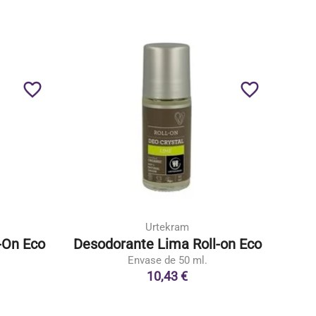
favorite_border
favorite_border
Urtekram
-On Eco
Desodorante Lima Roll-on Eco
Envase de 50 ml.
10,43 €