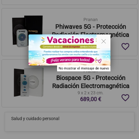
Pranan
Phiwaves 5G - Protección
Radiación Electromagnética
. .
83 x 52 x 5,4 mm.
favorite_border
224,00 €
No mostrar el mensaje de nuevo
Pranan
Biospace 5G - Protección
Radiación Electromagnética
9 x 2 x 23 cm.
favorite_border
689,00 €
Salud y cuidado personal