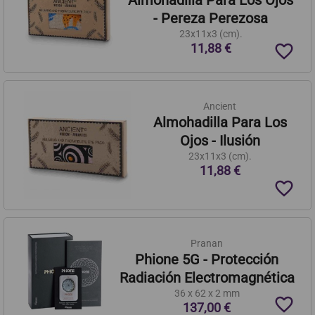
Almohadilla Para Los Ojos
- Pereza Perezosa
23x11x3 (cm).
favorite_border
11,88 €
Ancient
Almohadilla Para Los
Ojos - Ilusión
23x11x3 (cm).
11,88 €
favorite_border
Pranan
Phione 5G - Protección
Radiación Electromagnética
36 x 62 x 2 mm
favorite_border
137,00 €