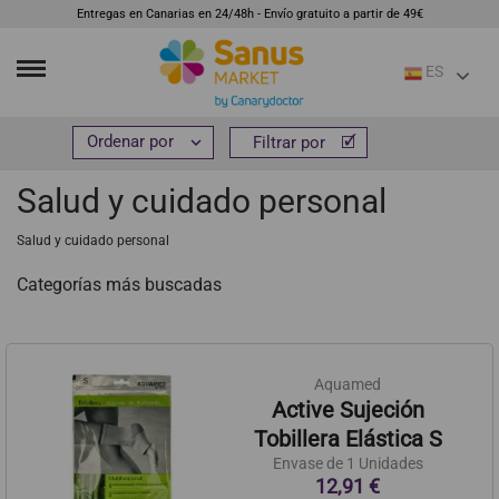
Entregas en Canarias en 24/48h - Envío gratuito a partir de 49€
ES
Inicio
Hogar y bienestar
Salud y cuidado personal


Filtrar por
Filtrar por
Salud y cuidado personal
Salud y cuidado personal
Categorías más buscadas
Aquamed
Active Sujeción
Tobillera Elástica S
Envase de 1 Unidades
12,91 €