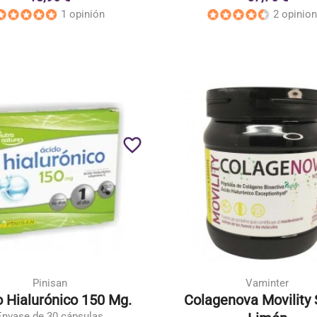
1 opinión
2 opinio
favorite_border
Pinisan
Vaminter
o Hialurónico 150 Mg.
Colagenova Movility
Envase de 30 cápsulas