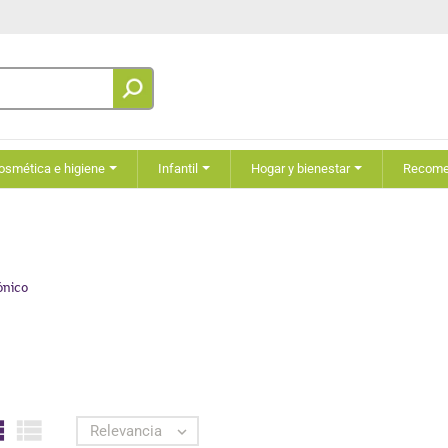
osmética e higiene
Infantil
Hogar y bienestar
Recom
ónico


Relevancia
