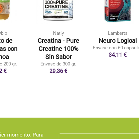
ybio
Natly
Lamberts
to de
Creatina - Pure
Neuro Logical
as con
Creatine 100%
Envase con 60 cápsul
34,11 €
noa
Sin Sabor
e 200 gr.
Envase de 300 gr.
2 €
29,36 €
uier momento. Para