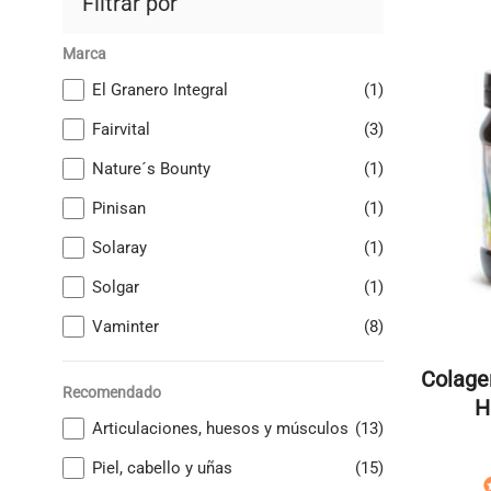
Filtrar por
Marca
El Granero Integral
(1)
Fairvital
(3)
Nature´s Bounty
(1)
Pinisan
(1)
Solaray
(1)
Solgar
(1)
Vaminter
(8)
Colage
Recomendado
H
Articulaciones, huesos y músculos
(13)
Piel, cabello y uñas
(15)