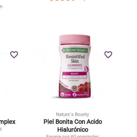
ón
favorite_border
favorite_border
Nature´s Bounty
omplex
Piel Bonita Con Acido
s
Hialurónico
Envase con 60 gominolas