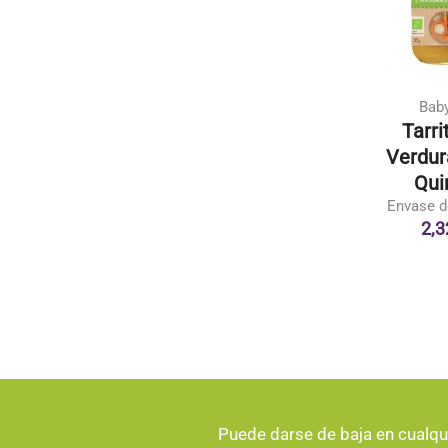
Biocop
Natursoy
Bab
Garbanzos Eco
Pan De Centeno Y
Tarri
Envase de 500 g.
Lino Eco
Verdur
5,34 €
Envase de 500 gr.
Qui
4,25 €
Envase d
2,3
Puede darse de baja en cualq