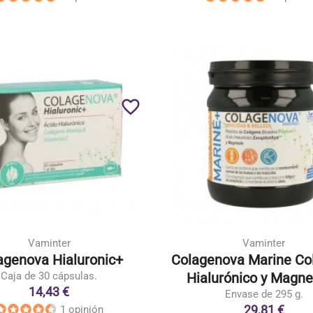
favorite_border
Vaminter
Vaminter
agenova Hialuronic+
Colagenova Marine Co
Caja de 30 cápsulas.
Hialurónico y Magnes
14,43 €
Envase de 295 g.
29,81 €
1 opinión