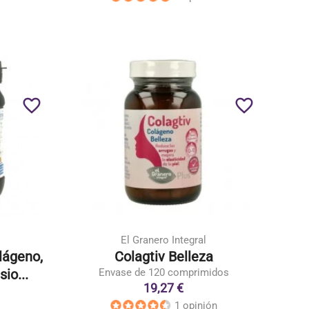
favorite_border
favorite_border
El Granero Integral
lágeno,
Colagtiv Belleza
io...
Envase de 120 comprimidos
19,27 €
1 opinión