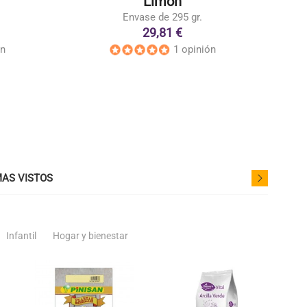
Limón
Envase de 295 gr.
29,81 €
ón
1 opinión
AS VISTOS
Infantil
Hogar y bienestar
der
favorite_border
favorite_border