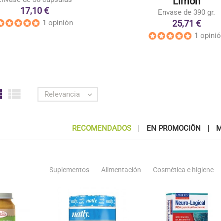
Limón
17,10 €
Envase de 390 gr.
25,71 €
1 opinión
1 opini


Relevancia

RECOMENDADOS
EN PROMOCIÖN
M
Suplementos
Alimentación
Cosmética e higiene
favorite_border
favorite_border
favorite_bor