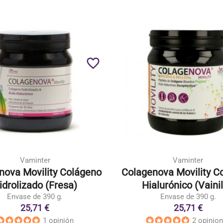
favorite_border
Vaminter
Vaminter
nova Movility Colágeno
Colagenova Movility C
idrolizado (Fresa)
Hialurónico (Vainil
Envase de 390 g.
Envase de 390 g.
25,71 €
25,71 €
1 opinión
2 opinio