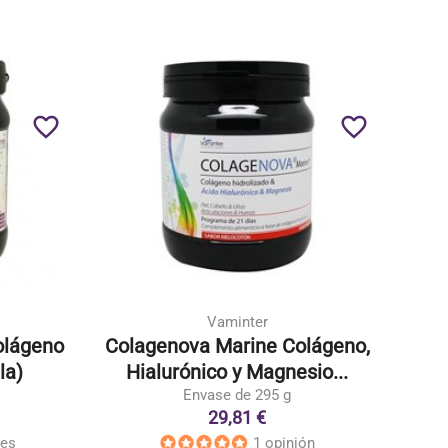
favorite_border
favorite_border
Vaminter
olágeno
Colagenova Marine Colágeno,
la)
Hialurónico y Magnesio...
Envase de 295 g
29,81 €
nes
1 opinión