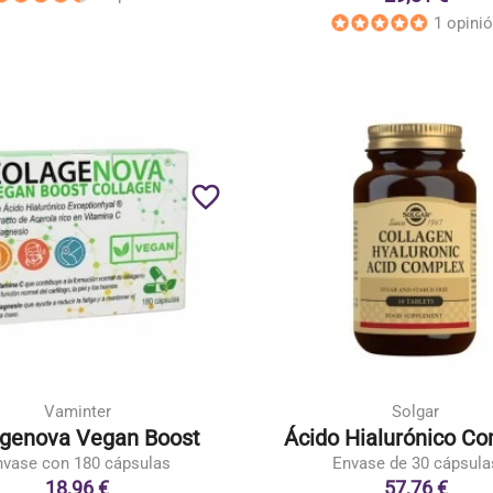
1 opini
favorite_border
Vaminter
Solgar
genova Vegan Boost
Ácido Hialurónico C
nvase con 180 cápsulas
Envase de 30 cápsula
18,96 €
57,76 €