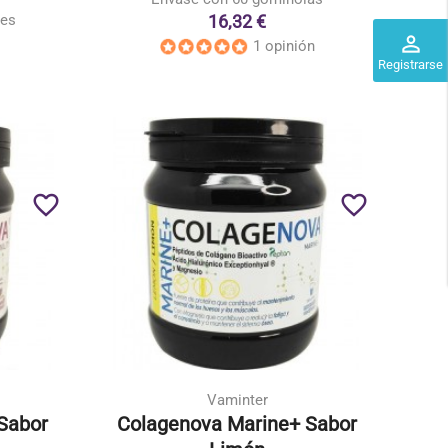
16,32 €
nes
perm_identity
1 opinión
Registrarse
favorite_border
favorite_border
Vaminter
 Sabor
Colagenova Marine+ Sabor