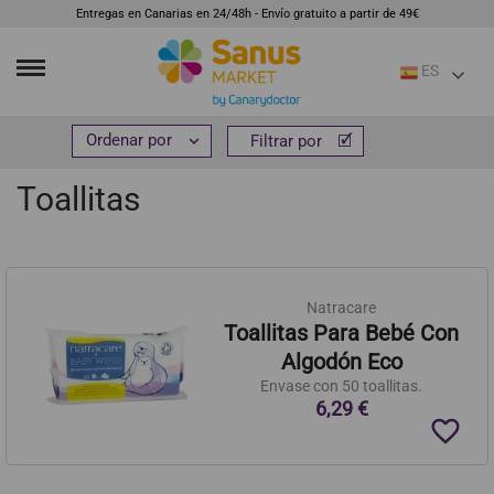
Entregas en Canarias en 24/48h - Envío gratuito a partir de 49€
ES
Inicio
Infantil
Higiene del bebé
Toallitas


Filtrar por
Filtrar por
Toallitas
Natracare
Toallitas Para Bebé Con
Algodón Eco
Envase con 50 toallitas.
6,29 €
favorite_border