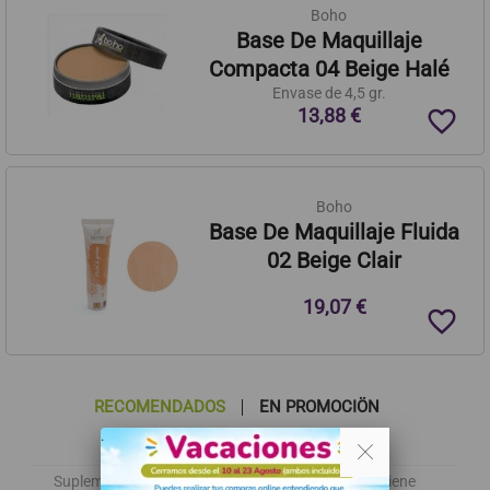
Boho
Base De Maquillaje
Compacta 04 Beige Halé
Envase de 4,5 gr.
13,88 €
favorite_border
Boho
Base De Maquillaje Fluida
02 Beige Clair
19,07 €
favorite_border
RECOMENDADOS
EN PROMOCIÖN
. .
MAS VISTOS
Suplementos
Alimentación
Cosmética e higiene