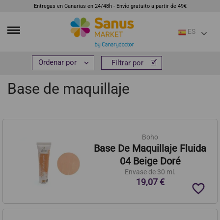
Entregas en Canarias en 24/48h - Envío gratuito a partir de 49€
ES
Inicio
Cosmética e higiene
Maquillajes
Base de maquillaje


Filtrar por
Filtrar por
Base de maquillaje
Boho
Base De Maquillaje Fluida
04 Beige Doré
Envase de 30 ml.
19,07 €
favorite_border