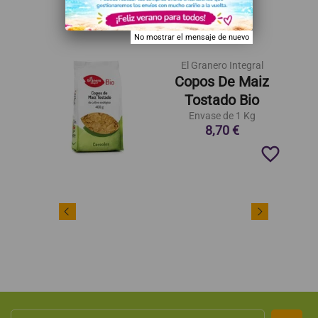
Infantil
Hogar y bienestar
No mostrar el mensaje de nuevo
El Granero Integral
Copos De Maiz
Tostado Bio
Envase de 1 Kg
8,70 €
favorite_border