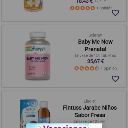
18,43 €
19,82 €
1 opinión
favorite_border
Solaray
Baby Me Now
Prenatal
Envase de 150 tabletas
35,67 €
1 opinión
favorite_border
Eladiet
Fintuss Jarabe Niños
Sabor Fresa
Envase de 125 Ml.
. .
12,17 €