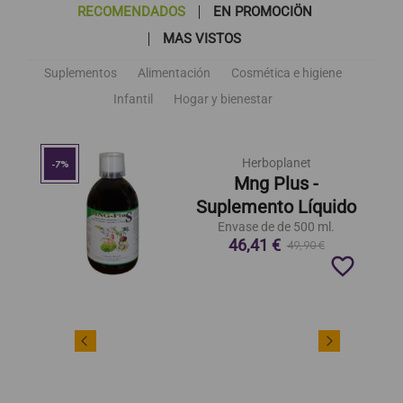
RECOMENDADOS
EN PROMOCIÖN
MAS VISTOS
Suplementos
Alimentación
Cosmética e higiene
Infantil
Hogar y bienestar
Herboplanet
-7%
Mng Plus -
Suplemento Líquido
Envase de de 500 ml.
46,41 €
49,90 €
favorite_border