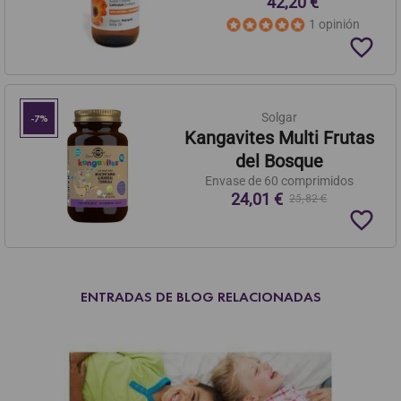
42,20 €
1 opinión
favorite_border
Solgar
-7%
Kangavites Multi Frutas
del Bosque
Envase de 60 comprimidos
24,01 €
25,82 €
favorite_border
ENTRADAS DE BLOG RELACIONADAS