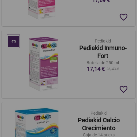
17,69 €
favorite_border
Pediakid
-7%
Pediakid Inmuno-
Fort
Botella de 250 ml
17,14 €
18,43 €
favorite_border
Pediakid
Pediakid Calcio
Crecimiento
Caja de 14 sticks