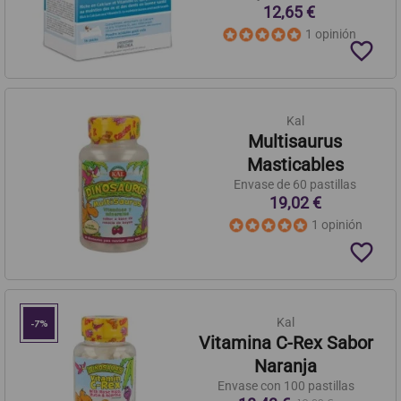
12,65 €
1 opinión
favorite_border
Kal
Multisaurus
Masticables
Envase de 60 pastillas
19,02 €
1 opinión
favorite_border
Kal
-7%
Vitamina C-Rex Sabor
Naranja
Envase con 100 pastillas