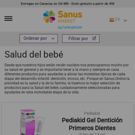
Entregas en Canarias en 24/48h - Envío gratuito a partir de 49€
ES
Inicio
Infantil
Salud del bebé


Filtrar por
Filtrar por
Salud del bebé
Desde que nuestros hijos están recién nacidos nos preocupamos mucho por
su salud en general y es importante tener a la mano y siempre en casa
diferentes productos para ayudarles a aliviar las molestias típicas de cada
etapa del desarrollo infantil: dentición, mocos, etc. Porque en Sanus.Online la
prioridad es tu salud y la de tu familia, te traemos la mejor selección de
productos para la Salud del bebé, cuidadosamente seleccionadas para
ayudarles en esta inolvidable etapa de la vida.
Pediakid
Pediakid Gel Dentición
Primeros Dientes
Tubo de 15 ml