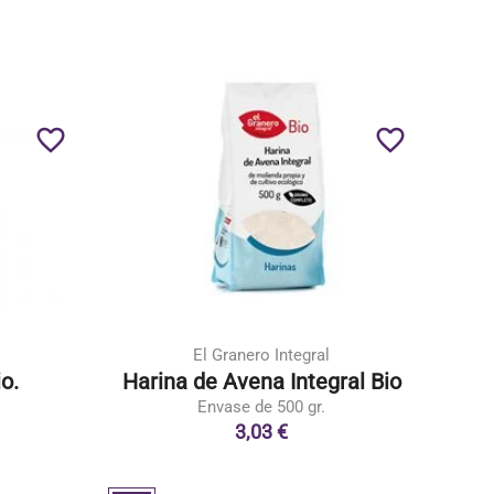
favorite_border
favorite_border
El Granero Integral
o.
Harina de Avena Integral Bio
Envase de 500 gr.
3,03 €