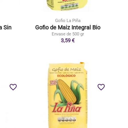
Gofio La Piña
a Sin
Gofio de Maiz Integral Bio
Envase de 500 gr
3,59 €
favorite_border
favorite_border