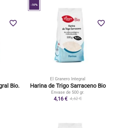
-10%
favorite_border
favorite_border
El Granero Integral
ral Bio.
Harina de Trigo Sarraceno Bio
Envase de 500 gr.
4,16 €
4,62 €