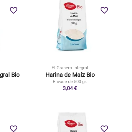
favorite_border
favorite_border
El Granero Integral
gral Bio
Harina de Maíz Bio
Envase de 500 gr.
3,04 €
favorite_border
favorite_border