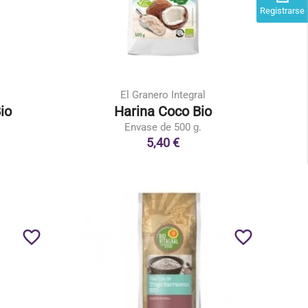
Registrarse
El Granero Integral
io
Harina Coco Bio
Envase de 500 g.
5,40 €
favorite_border
favorite_border