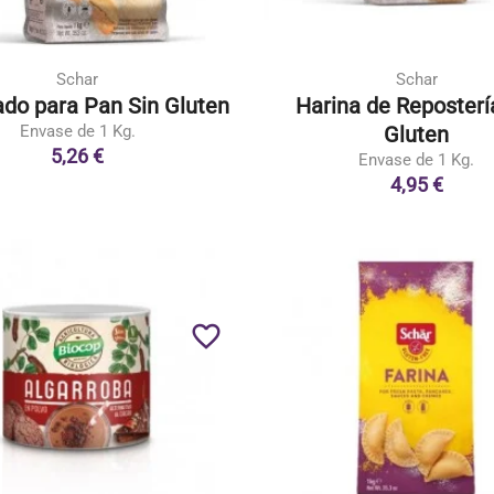
Schar
Schar
do para Pan Sin Gluten
Harina de Reposterí
Envase de 1 Kg.
Gluten
5,26 €
Envase de 1 Kg.
4,95 €
favorite_border