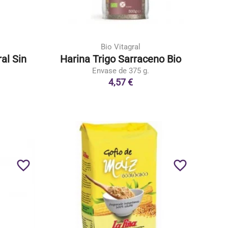
Bio Vitagral
al Sin
Harina Trigo Sarraceno Bio
Envase de 375 g.
4,57 €
favorite_border
favorite_border