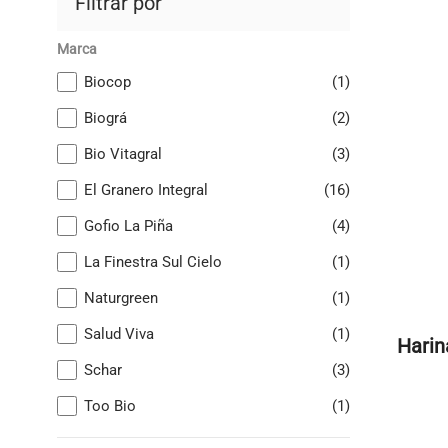
Filtrar por
Marca
Biocop
(1)
Biográ
(2)
Bio Vitagral
(3)
El Granero Integral
(16)
Gofio La Piña
(4)
La Finestra Sul Cielo
(1)
Naturgreen
(1)
Salud Viva
(1)
Harin
Schar
(3)
Too Bio
(1)