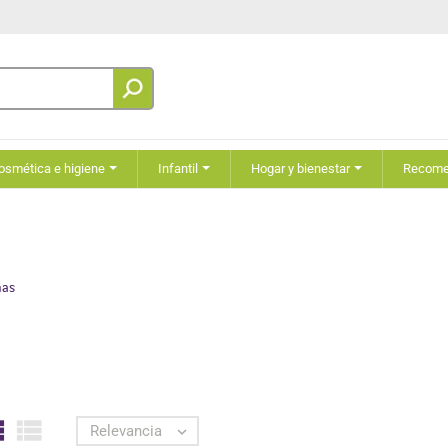
osmética e higiene
Infantil
Hogar y bienestar
Recom
nas


Relevancia
