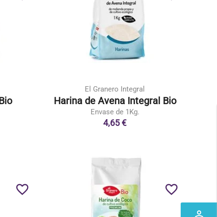
El Granero Integral
Bio
Harina de Avena Integral Bio
Envase de 1Kg.
4,65 €
favorite_border
favorite_border
perm_identity