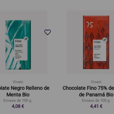
favorite_border
Vivani
Vivani
late Negro Relleno de
Chocolate Fino 75% d
Menta Bio
de Panamá Bio
Envase de 100 g.
Envase de 100 g.
4,08 €
4,41 €