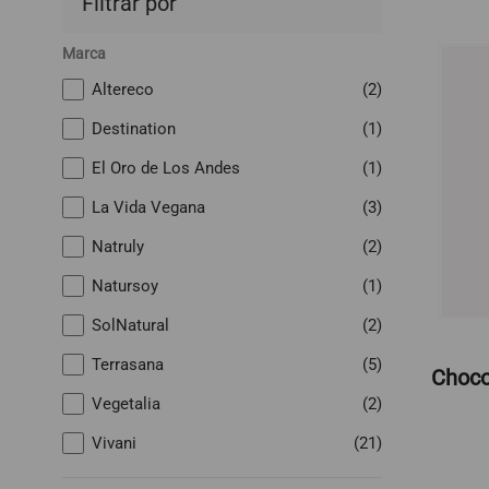
Filtrar por
Marca
Altereco
(2)
Destination
(1)
El Oro de Los Andes
(1)
La Vida Vegana
(3)
Natruly
(2)
Natursoy
(1)
SolNatural
(2)
Terrasana
(5)
Choco
Vegetalia
(2)
Vivani
(21)