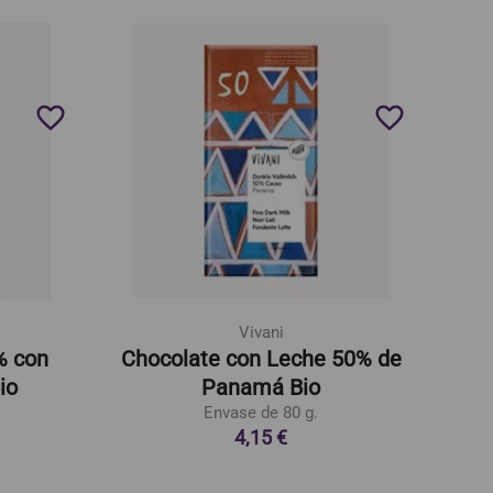
favorite_border
favorite_border
Vivani
% con
Chocolate con Leche 50% de
io
Panamá Bio
Envase de 80 g.
4,15 €