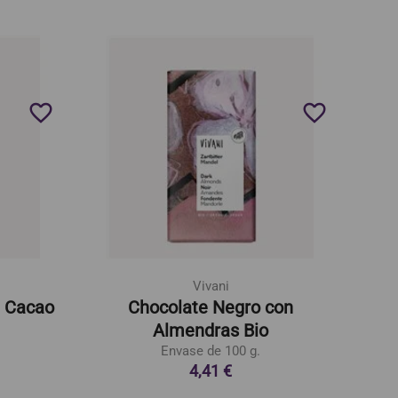
favorite_border
favorite_border
Vivani
e Cacao
Chocolate Negro con
Almendras Bio
Envase de 100 g.
4,41 €