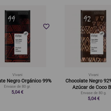
favorite_border
Vivani
Vivani
ate Negro Orgánico 99%
Chocolate Negro 92
Envase de 80 gr.
Azúcar de Coco B
5,04 €
Envase de 80 g.
5,04 €