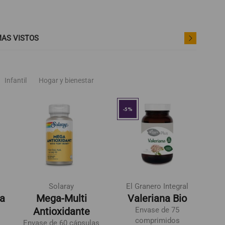
AS VISTOS
Infantil
Hogar y bienestar
der
favorite_border
favorite_border
-5%
Solaray
El Granero Integral
ra
Mega-Multi
Valeriana Bio
Antioxidante
Envase de 75
comprimidos
Envase de 60 cápsulas