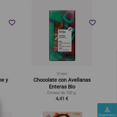
favorite_border
favorite_border
Vivani
he y
Chocolate con Avellanas
Enteras Bio
Envase de 100 g.
4,41 €
perm_identity
Registrarse