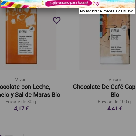
No mostrar el mensaje de nuevo
favorite_border
Vivani
Vivani
ocolate con Leche,
Chocolate De Café Cap
lo y Sal de Maras Bio
Bio
Envase de 80 g.
Envase de 100 g.
4,17 €
4,41 €