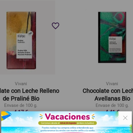
favorite_border
Vivani
Vivani
ate con Leche Relleno
Chocolate con Lec
de Praliné Bio
Avellanas Bio
Envase de 100 g.
Envase de 100 g.
4,17 €
4,41 €
. .