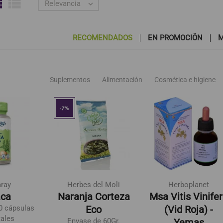


Relevancia

RECOMENDADOS
EN PROMOCIÖN
M
Suplementos
Alimentación
Cosmética e higiene
favorite_border
favorite_border
favorite_bor
-7%
aray
Herbes del Moli
Herboplanet
ca
Naranja Corteza
Msa Vitis Vinife
0 cápsulas
Eco
(Vid Roja) -
tales
Envase de 60Gr.
Yemas