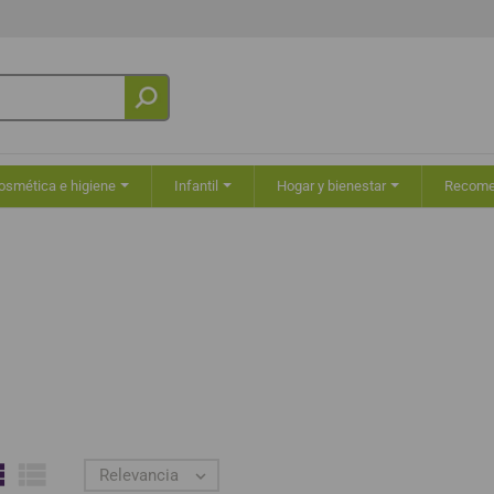
osmética e higiene
Infantil
Hogar y bienestar
Recom


Relevancia
