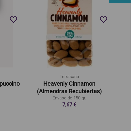
favorite_border
favorite_border
Terrasana
puccino
Heavenly Cinnamon
(Almendras Recubiertas)
Envase de 150 gr.
7,67 €