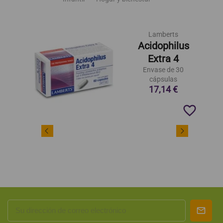
Lamberts
Acidophilus
Extra 4
Envase de 30
cápsulas
17,14 €
favorite_border