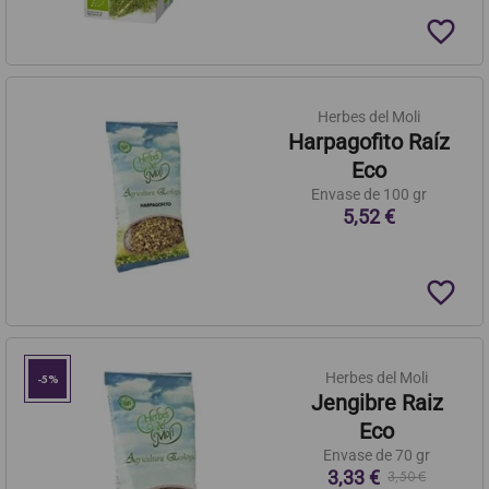
favorite_border
Herbes del Moli
Harpagofito Raíz
Eco
Envase de 100 gr
5,52 €
favorite_border
Herbes del Moli
-5%
Jengibre Raiz
Eco
Envase de 70 gr
3,33 €
3,50 €