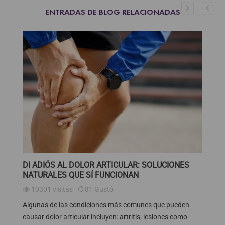
ENTRADAS DE BLOG RELACIONADAS
DI ADIÓS AL DOLOR ARTICULAR: SOLUCIONES
¿
NATURALES QUE SÍ FUNCIONAN
A
10301
visitas
81
Gustó
Algunas de las condiciones más comunes que pueden
El
..
causar dolor articular incluyen: artritis; lesiones como
qu