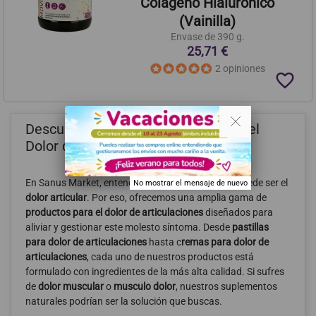
Colágeno Hialurónico
(Vainilla)
Envase de 390 g.
25,71 €
2 opiniones
favorite_border
. .
Descubre Nuestros Productos para el
Dolor de Articulaciones y Músculos
En Sanus Market, entendemos lo debilitante que puede ser el
No mostrar el mensaje de nuevo
dolor articular
. Por eso, ofrecemos una amplia gama de
productos para el dolor de articulaciones
diseñados para
aliviar y gestionar este molesto síntoma. Desde
pastillas
para dolor de articulaciones
hasta c
remas para dolor de
articulaciones
, cada uno de nuestros productos está
formulado con ingredientes de la más alta calidad. Si sufres
de
dolor muscular
o
musculo dolor
, nuestros suplementos
naturales podrían ser la solución que buscas.