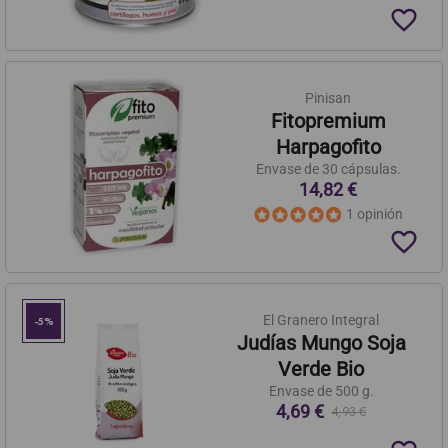
favorite_border
Pinisan
Fitopremium
Harpagofito
Envase de 30 cápsulas.
14,82 €
1 opinión
favorite_border
El Granero Integral
-5%
Judías Mungo Soja
Verde Bio
Envase de 500 g.
4,69 €
4,93 €