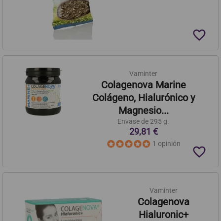
favorite_border
Vaminter
Colagenova Marine
Colágeno, Hialurónico y
Magnesio...
Envase de 295 g.
29,81 €
1 opinión
favorite_border
Vaminter
Colagenova
Hialuronic+