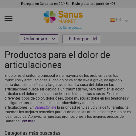
Entregas en Canarias en 24/48h - Envío gratuito a partir de 49€
ES
Inicio
R
Productos para el dolor de articulaciones


Filtrar por
Filtrar por
Productos para el dolor de
articulaciones
El dolor es el síntoma principal en la mayoría de los problemas en los
músculos y articulaciones. Dicho dolor va entre leve a grave; de agudo y
corta duración a crónico y larga evolución. La cusa del dolor en las
articulaciones puede ser debido a un traumatismo, pero también el dolor
articular o el dolor muscular puede ser debido a otras causas. Existen
diferentes tipos de dolor: dolor óseo, dolor muscular, dolor en los tendones y
los ligamentos, dolor en las bolsas sinoviales y dolor en las
articulaciones. En
Sanus.Online
la prioridad es tu salud y la de tu familia, te
traemos los mejores remedios para el dolor en las articulaciones y el dolor en
los musculos. Aprovecha nuestras promociones y los mejores precios de
Canarias
Leer mas
Categorías más buscadas