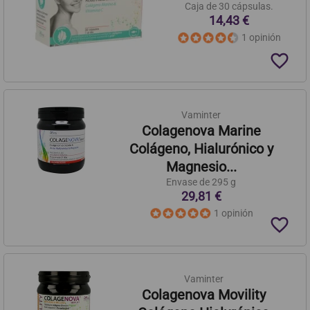
Caja de 30 cápsulas.
14,43 €
1 opinión
favorite_border
Vaminter
Colagenova Marine
Colágeno, Hialurónico y
Magnesio...
Envase de 295 g
29,81 €
1 opinión
favorite_border
Vaminter
Colagenova Movility