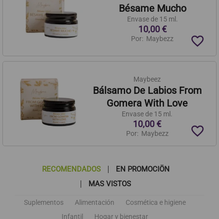
Bésame Mucho
Envase de 15 ml.
10,00 €
favorite_border
Por:
Maybezz
Maybeez
Bálsamo De Labios From
Gomera With Love
Envase de 15 ml.
10,00 €
favorite_border
Por:
Maybezz
RECOMENDADOS
EN PROMOCIÖN
MAS VISTOS
Suplementos
Alimentación
Cosmética e higiene
Infantil
Hogar y bienestar