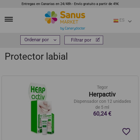
Entregas en Canarias en 24/48h - Envío gratuito a partir de 49€
ES
Inicio
Cosmética e higiene
Cuidado facial
Protector labial


Filtrar por
Filtrar por
Protector labial
Tegor
Herpactiv
Dispensador con 12 unidades
de 5 ml
60,24 €
favorite_border