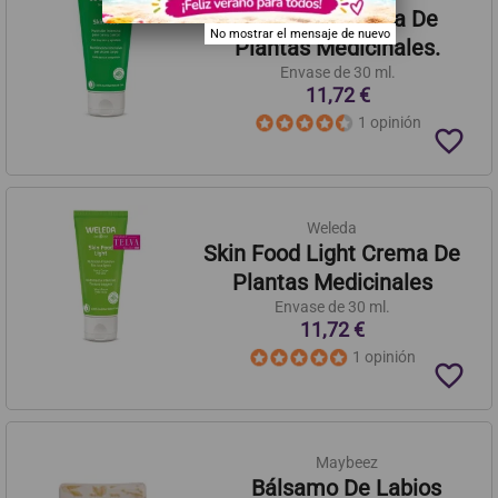
Skin Food Crema De
No mostrar el mensaje de nuevo
Plantas Medicinales.
Envase de 30 ml.
11,72 €
1 opinión
favorite_border
Weleda
Skin Food Light Crema De
Plantas Medicinales
Envase de 30 ml.
11,72 €
1 opinión
favorite_border
Maybeez
Bálsamo De Labios