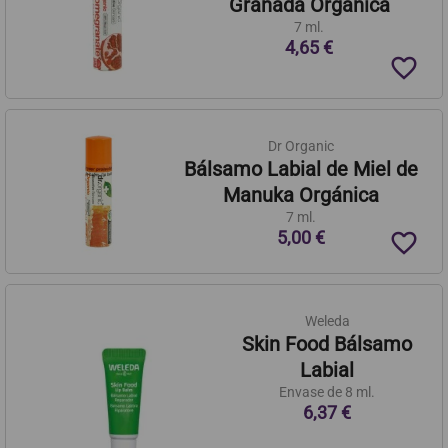
Granada Orgánica
7 ml.
4,65 €
favorite_border
Dr Organic
Bálsamo Labial de Miel de
Manuka Orgánica
7 ml.
5,00 €
favorite_border
Weleda
Skin Food Bálsamo
Labial
Envase de 8 ml.
6,37 €