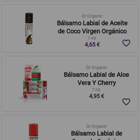
Dr Organic
Bálsamo Labial de Aceite
de Coco Virgen Orgánico
7 ml.
favorite_border
4,65 €
Dr Organic
Bálsamo Labial de Aloe
Vera Y Cherry
7 ml.
4,95 €
favorite_border
Dr Organic
Bálsamo Labial de