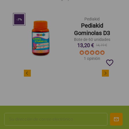
Pediakid
-7%
Pediakid
Gominolas D3
Bote de 60 unidades
13,20 €
14,19 €
1 opinión
favorite_border