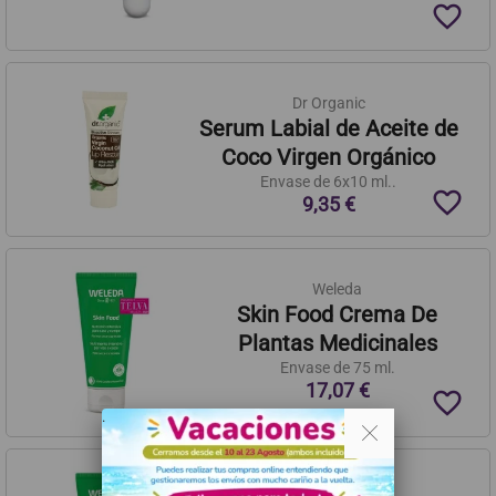
favorite_border
Dr Organic
Serum Labial de Aceite de
Coco Virgen Orgánico
Envase de 6x10 ml..
favorite_border
9,35 €
Weleda
Skin Food Crema De
Plantas Medicinales
Envase de 75 ml.
17,07 €
favorite_border
. .
Weleda