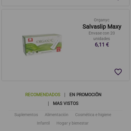
Organyc
Salvaslip Maxy
Envase con 20
unidades
6,11 €
favorite_border
RECOMENDADOS
EN PROMOCIÖN
MAS VISTOS
Suplementos
Alimentación
Cosmética e higiene
Infantil
Hogar y bienestar