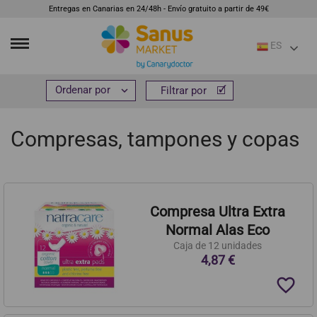
Entregas en Canarias en 24/48h - Envío gratuito a partir de 49€
ES
Inicio
Cosmética e higiene
Higiene íntima


Filtrar por
Filtrar por
Compresas, tampones y copas
Compresas, tampones y copas
Compresa Ultra Extra
Normal Alas Eco
Caja de 12 unidades
4,87 €
favorite_border