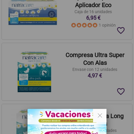
Aplicador Eco
Caja de 16 unidades
6,95 €
1 opinión
favorite_border
Compresa Ultra Super
Con Alas
Envase con 12 unidades
4,97 €
favorite_border
. .
Compresa Ultra Long
Con Alas
Envase de 10 unidades