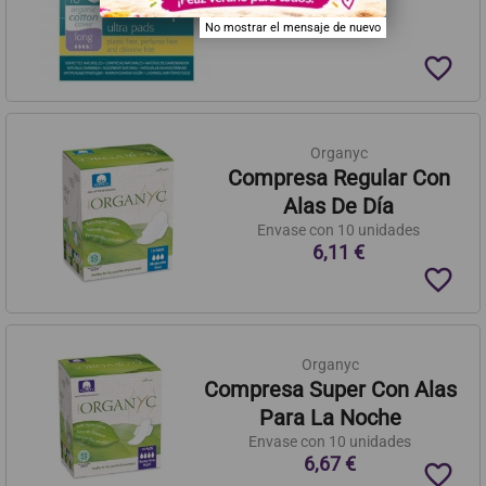
4,97 €
No mostrar el mensaje de nuevo
favorite_border
Organyc
Compresa Regular Con
Alas De Día
Envase con 10 unidades
6,11 €
favorite_border
Organyc
Compresa Super Con Alas
Para La Noche
Envase con 10 unidades
6,67 €
favorite_border