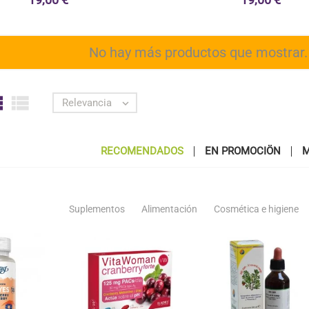
No hay más productos que mostrar


Relevancia

RECOMENDADOS
EN PROMOCIÖN
M
Suplementos
Alimentación
Cosmética e higiene
favorite_border
favorite_border
favorite_bor