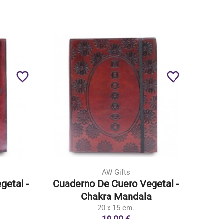
favorite_border
favorite_border
AW Gifts
getal -
Cuaderno De Cuero Vegetal -
Chakra Mandala
20 x 15 cm.
19,00 €