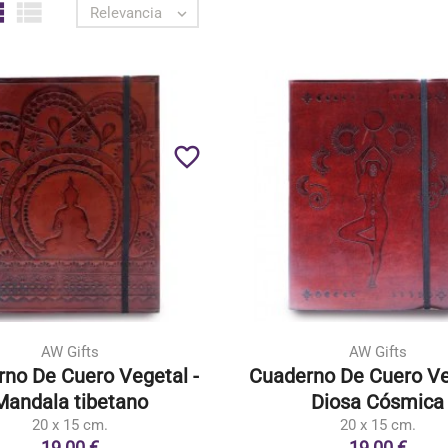


Relevancia

favorite_border
AW Gifts
AW Gifts
no De Cuero Vegetal -
Cuaderno De Cuero Ve
Mandala tibetano
Diosa Cósmica
20 x 15 cm.
20 x 15 cm.
19,00 €
19,00 €