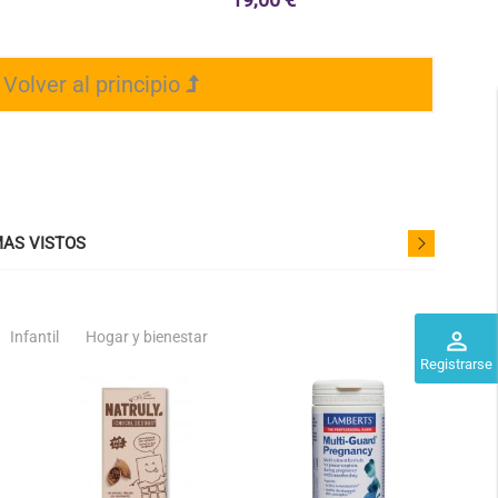
.
Volver al principio
AS VISTOS
perm_identity
Infantil
Hogar y bienestar
der
favorite_border
favorite_border
Registrarse
-