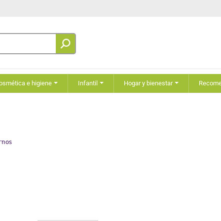
osmética e higiene
Infantil
Hogar y bienestar
Recom
rnos