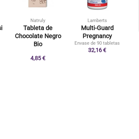
Natruly
Lamberts
i
Tableta de
Multi-Guard
O
Chocolate Negro
Pregnancy
Bio
Envase de 90 tabletas
32,16 €
1
4,85 €