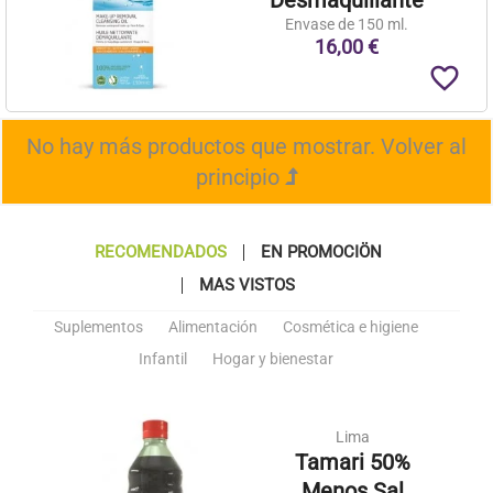
Envase de 150 ml.
16,00 €
favorite_border
No hay más productos que mostrar.
Volver al
principio
RECOMENDADOS
EN PROMOCIÖN
MAS VISTOS
Suplementos
Alimentación
Cosmética e higiene
Infantil
Hogar y bienestar
Lima
Tamari 50%
Menos Sal