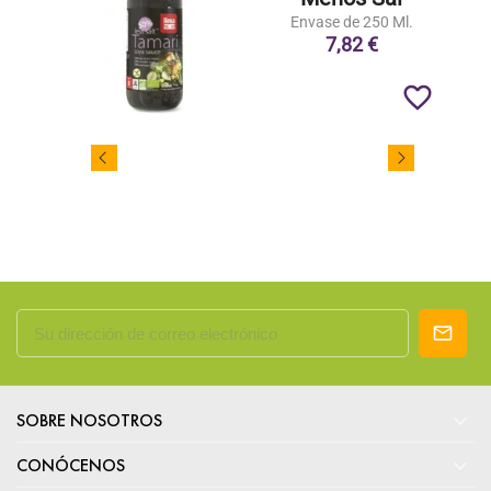
Envase de 250 Ml.
7,82 €
favorite_border

SOBRE NOSOTROS

CONÓCENOS