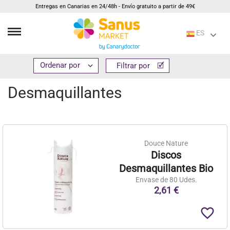
Entregas en Canarias en 24/48h - Envío gratuito a partir de 49€
ES
Inicio
Cosmética e higiene
Maquillajes
Desmaquillantes


Filtrar por
Filtrar por
Desmaquillantes
Douce Nature
Discos
Desmaquillantes Bio
Envase de 80 Udes.
2,61 €
favorite_border