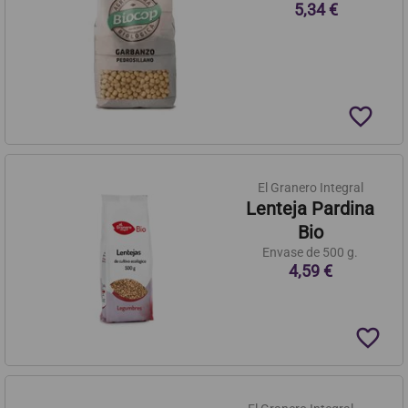
5,34 €
favorite_border
El Granero Integral
Lenteja Pardina
Bio
Envase de 500 g.
4,59 €
favorite_border