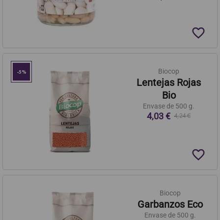
favorite_border
Biocop
-5%
Lentejas Rojas
Bio
Envase de 500 g.
4,03 €
4,24 €
favorite_border
Biocop
Garbanzos Eco
Envase de 500 g.