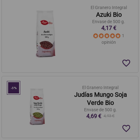
El Granero Integral
Azuki Bio
Envase de 500 g.
4,17 €
1
opinión
favorite_border
El Granero Integral
-5%
Judías Mungo Soja
Verde Bio
Envase de 500 g.
4,69 €
4,93 €
favorite_border