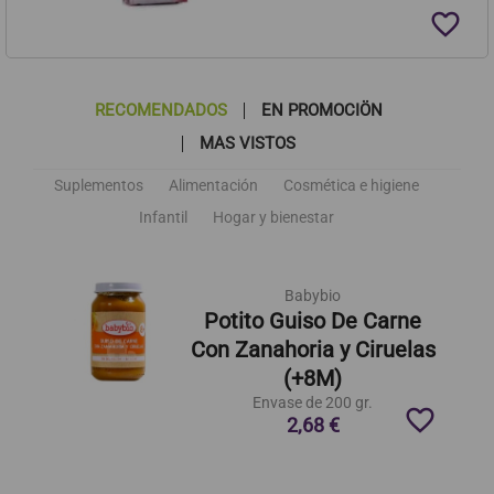
favorite_border
RECOMENDADOS
EN PROMOCIÖN
MAS VISTOS
Suplementos
Alimentación
Cosmética e higiene
Infantil
Hogar y bienestar
Babybio
Potito Guiso De Carne
Con Zanahoria y Ciruelas
(+8M)
Envase de 200 gr.
favorite_border
2,68 €