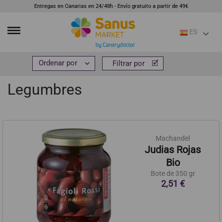
Entregas en Canarias en 24/48h - Envío gratuito a partir de 49€
ES
Inicio
Alimentación
Cereales, legumbres y pasta
Legumbres


Filtrar por
Filtrar por
Legumbres
Machandel
Judias Rojas
Bio
Bote de 350 gr
2,51 €