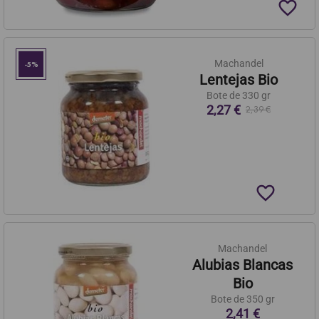
favorite_border
Machandel
-5%
Lentejas Bio
Bote de 330 gr
2,27 €
2,39 €
favorite_border
Machandel
Alubias Blancas
Bio
Bote de 350 gr
2,41 €