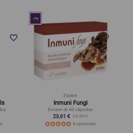
-7%
favorite_border
favorite_border
Eladiet
ls
Inmuni Fungi
dos
Envase de 60 cápsulas
23,61 €
25,39 €
ón
4 opiniones