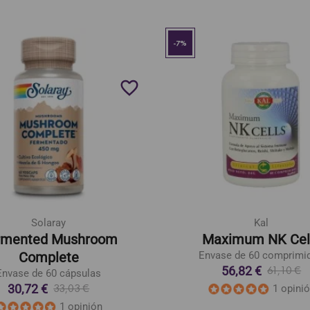
-7%
favorite_border
Solaray
Kal
rmented Mushroom
Maximum NK Cel
Complete
Envase de 60 comprimi
56,82 €
61,10 €
Envase de 60 cápsulas
30,72 €
33,03 €
1 opini
1 opinión