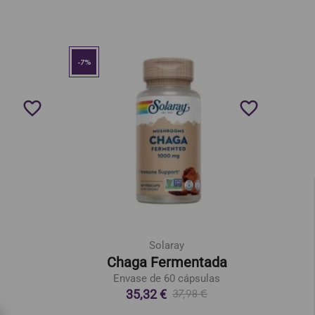
-7%
favorite_border
favorite_border
Solaray
Chaga Fermentada
Envase de 60 cápsulas
35,32 €
37,98 €