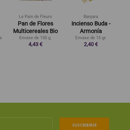
Le Pain de Fleurs
Banjara
Pan de Flores
Incienso Buda -
A
Multicereales Bio
Armonía
s
Envase de 150 g.
Envase de 15 gr.
R
4,43 €
2,40 €
Ac
SUSCRIBIRSE