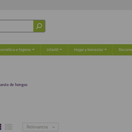
osmética e higiene
Infantil
Hogar y bienestar
Recom
esto de hongos


Relevancia
