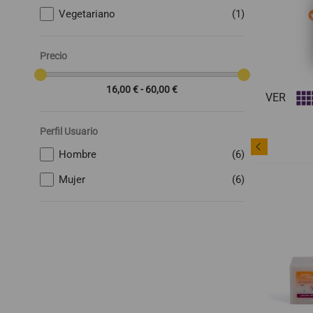
Vegetariano
(1)
Precio
16,00 € - 60,00 €
VER
Perfil Usuario
Hombre
(6)
Mujer
(6)
favorite_border
favorite_border