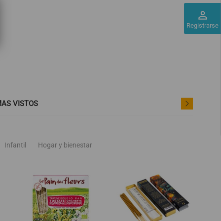
perm_identity
Registrarse
AS VISTOS
Infantil
Hogar y bienestar
der
favorite_border
favorite_border