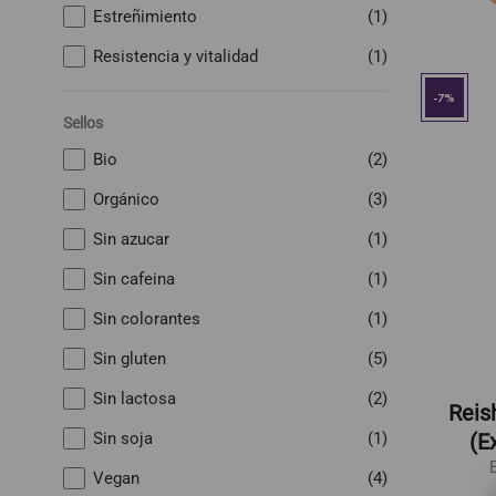
Estreñimiento
(1)
Resistencia y vitalidad
(1)
-7%
Sellos
Bio
(2)
Orgánico
(3)
Sin azucar
(1)
Sin cafeina
(1)
Sin colorantes
(1)
Sin gluten
(5)
Sin lactosa
(2)
Reis
(E
Sin soja
(1)
Vegan
(4)