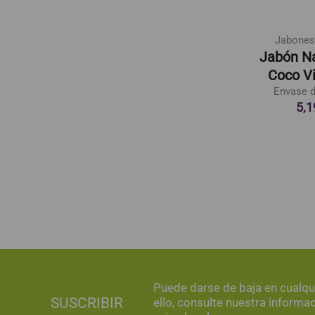
Fairvital
Artemis
Jabones
Canela Plus
Tisana Redutens
Jabón Na
nvase de 90 cápsulas
Eco
Coco Vi
24,02 €
Envase con 20 filtros
Envase d
3,14 €
5,1
Puede darse de baja en cualq
SUSCRIBIR
ello, consulte nuestra informa