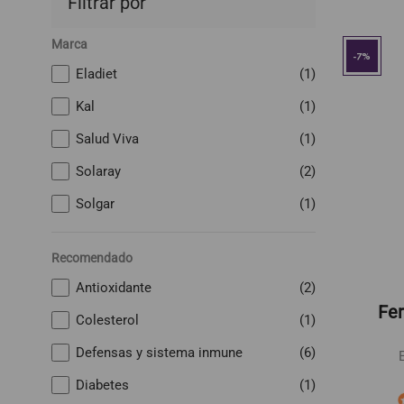
Filtrar por
Marca
-7%
Eladiet
(1)
Kal
(1)
Salud Viva
(1)
Solaray
(2)
Solgar
(1)
Recomendado
Antioxidante
(2)
Fe
Colesterol
(1)
Defensas y sistema inmune
(6)
Diabetes
(1)