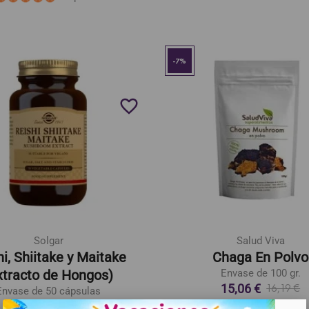
-7%
favorite_border
Solgar
Salud Viva
hi, Shiitake y Maitake
Chaga En Polvo
xtracto de Hongos)
Envase de 100 gr.
15,06 €
16,19 €
Envase de 50 cápsulas
45,23 €
48,64 €
. .