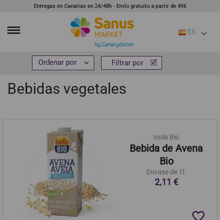
Entregas en Canarias en 24/48h - Envío gratuito a partir de 49€
ES
Inicio
Alimentación
Bebidas
Bebidas vegetales


Filtrar por
Filtrar por
Bebidas vegetales
Isola Bio
Bebida de Avena
Bio
Envase de 1l.
2,11 €
favorite_border