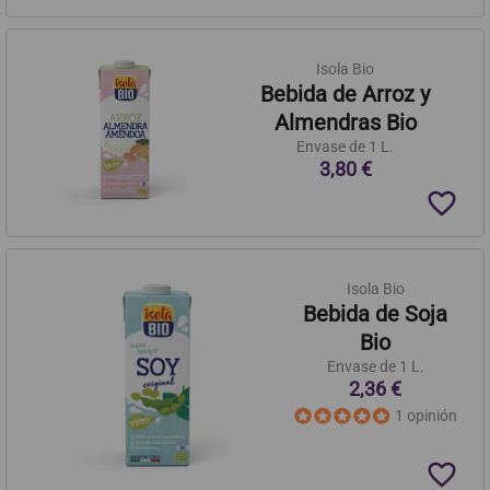
Isola Bio
Bebida de Arroz y
Almendras Bio
Envase de 1 L.
3,80 €
favorite_border
Isola Bio
Bebida de Soja
Bio
Envase de 1 L.
2,36 €
1 opinión
favorite_border