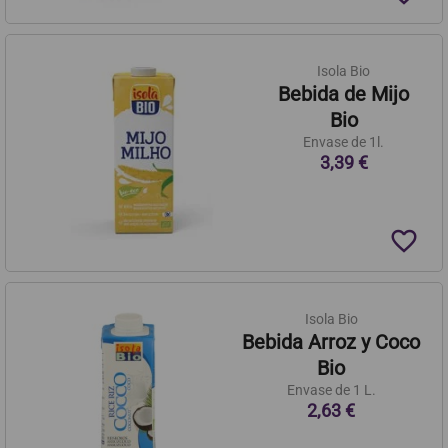
Isola Bio
Bebida de Mijo
Bio
Envase de 1l.
3,39 €
favorite_border
Isola Bio
Bebida Arroz y Coco
Bio
Envase de 1 L.
2,63 €