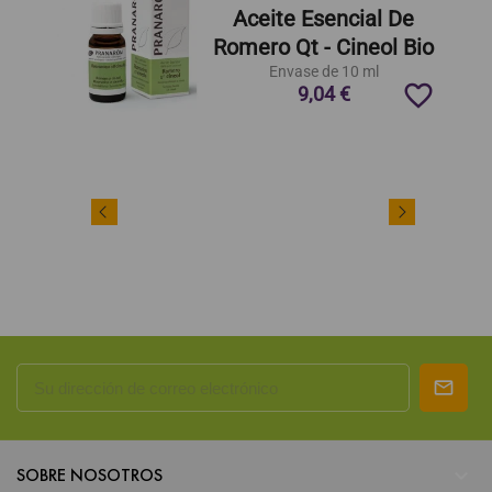
Aceite Esencial De
Romero Qt - Cineol Bio
Envase de 10 ml
favorite_border
9,04 €

SOBRE NOSOTROS