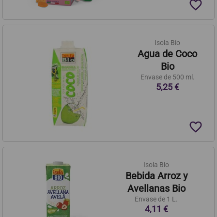
favorite_border
Isola Bio
Agua de Coco
Bio
Envase de 500 ml.
5,25 €
favorite_border
Isola Bio
Bebida Arroz y
Avellanas Bio
Envase de 1 L.
4,11 €