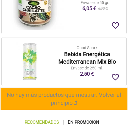
Envase de 55 gr.
6,05 €
6,73 €
favorite_border
Good Spark
Bebida Energética
Mediterranean Mix Bio
Envase de 250 ml.
2,50 €
favorite_border
No hay más productos que mostrar.
Volver al
principio
RECOMENDADOS
EN PROMOCIÖN