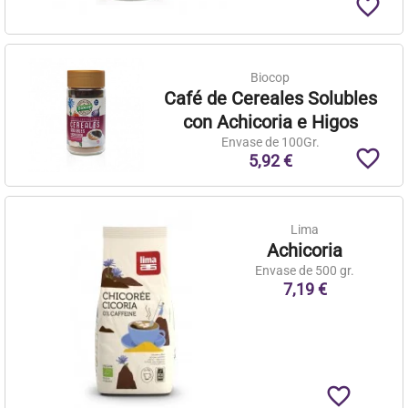
favorite_border
Biocop
Café de Cereales Solubles
con Achicoria e Higos
Envase de 100Gr.
favorite_border
5,92 €
Lima
Achicoria
Envase de 500 gr.
7,19 €
favorite_border