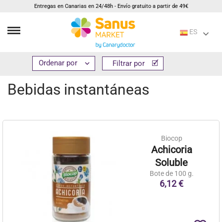
Entregas en Canarias en 24/48h - Envío gratuito a partir de 49€
ES
Inicio
Alimentación
Bebidas
Bebidas instantáneas


Filtrar por
Filtrar por
Bebidas instantáneas
Biocop
Achicoria
Soluble
Bote de 100 g.
6,12 €