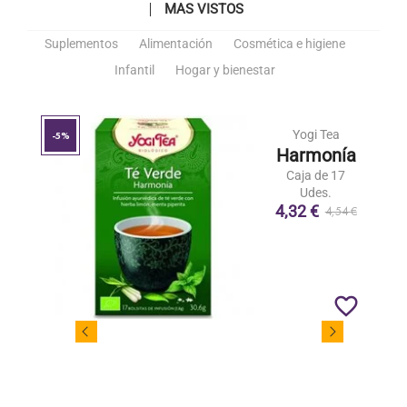
MAS VISTOS
Suplementos
Alimentación
Cosmética e higiene
Infantil
Hogar y bienestar
Yogi Tea
-5%
Harmonía
Caja de 17
Udes.
4,32 €
4,54 €
favorite_border