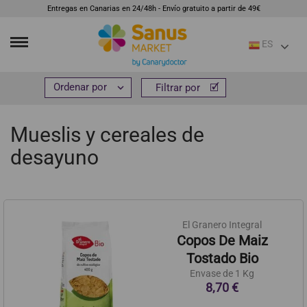
Entregas en Canarias en 24/48h - Envío gratuito a partir de 49€
ES
Inicio
Alimentación
Cereales, legumbres y pasta


Filtrar por
Filtrar por
Mueslis y cereales de desayuno
Mueslis y cereales de
desayuno
El Granero Integral
Copos De Maiz
Tostado Bio
Envase de 1 Kg
8,70 €