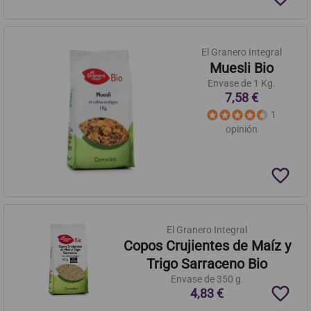
El Granero Integral
Muesli Bio
Envase de 1 Kg.
7,58 €
1
opinión
favorite_border
El Granero Integral
Copos Crujientes de Maíz y
Trigo Sarraceno Bio
Envase de 350 g.
favorite_border
4,83 €