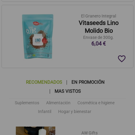
El Granero Integral
Vitaseeds Lino
Molido Bio
Envase de 300g.
6,04 €
favorite_border
RECOMENDADOS
EN PROMOCIÖN
MAS VISTOS
Suplementos
Alimentación
Cosmética e higiene
Infantil
Hogar y bienestar
AW Gifts