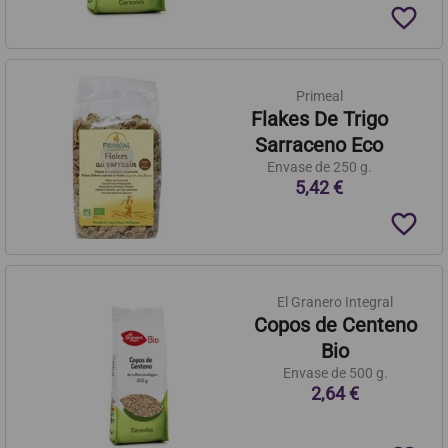
favorite_border
Primeal
Flakes De Trigo
Sarraceno Eco
Envase de 250 g.
5,42 €
favorite_border
El Granero Integral
Copos de Centeno
Bio
Envase de 500 g.
2,64 €