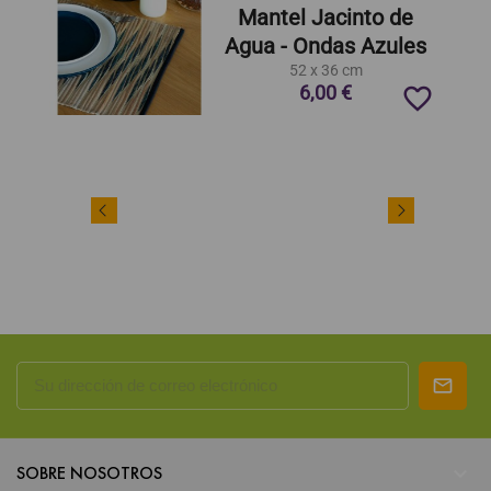
Mantel Jacinto de
Agua - Ondas Azules
52 x 36 cm
6,00 €
favorite_border

SOBRE NOSOTROS