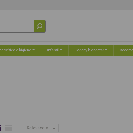
osmética e higiene
Infantil
Hogar y bienestar
Recom


Relevancia
