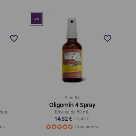
-7%
favorite_border
favorite_border
Sies 55
Oligomín 4 Spray
idos
Envase de 50 ml.
14,32 €
15,40 €
nes
2 opiniones