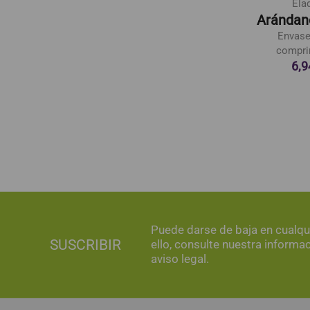
Lamberts
El Granero Integral
Ela
Acido Fólico
Vitaseeds
Arándano
400µg
Semillas De Chia
Envase
compri
Envase con 100
Molidas Bio
6,9
tabletas
Bolsa de 200gr.
11,02 €
11,85 €
7,42 €
Puede darse de baja en cualq
SUSCRIBIR
ello, consulte nuestra informa
aviso legal.