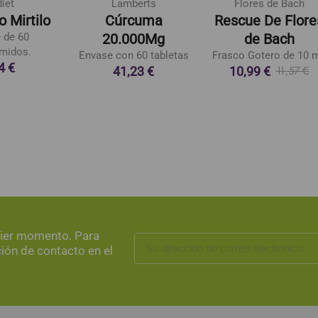
diet
Lamberts
Flores de Bach
 Mirtilo
Cúrcuma
Rescue De Flore
 de 60
20.000Mg
de Bach
midos.
Envase con 60 tabletas
Frasco Gotero de 10 m
4 €
41,23 €
10,99 €
11,57 €
uier momento. Para
ción de contacto en el