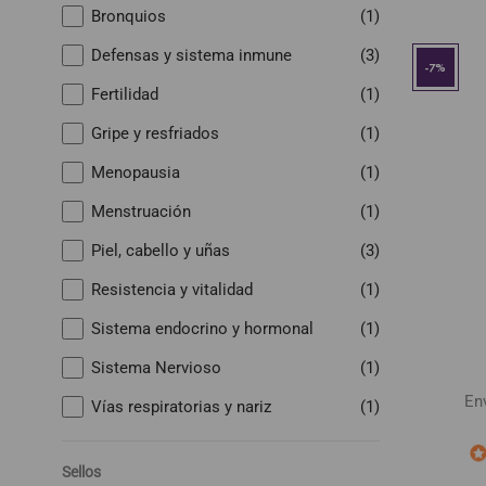
Bronquios
(1)
Defensas y sistema inmune
(3)
-7%
Fertilidad
(1)
Gripe y resfriados
(1)
Menopausia
(1)
Menstruación
(1)
Piel, cabello y uñas
(3)
Resistencia y vitalidad
(1)
Sistema endocrino y hormonal
(1)
Sistema Nervioso
(1)
En
Vías respiratorias y nariz
(1)
Sellos