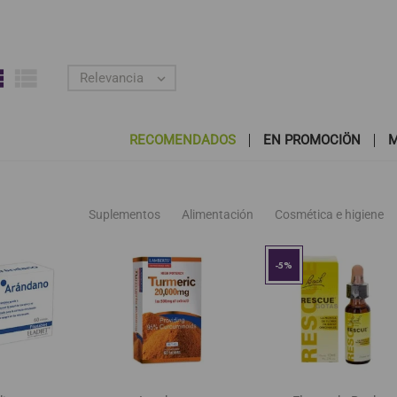


Relevancia

RECOMENDADOS
EN PROMOCIÖN
M
Suplementos
Alimentación
Cosmética e higiene
favorite_border
favorite_border
favorite_bor
-5%