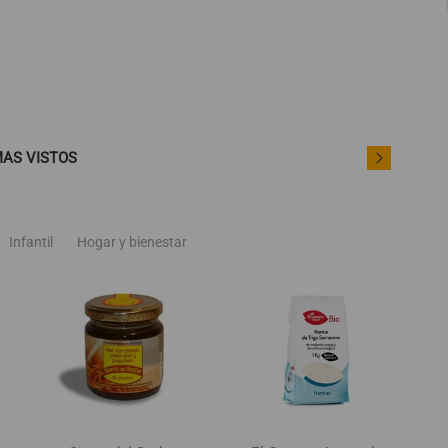
AS VISTOS
Infantil
Hogar y bienestar
der
favorite_border
favorite_border