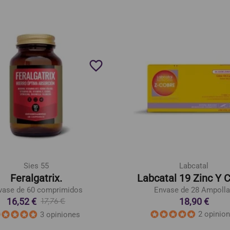
favorite_border
Sies 55
Labcatal
Feralgatrix.
Labcatal 19 Zinc Y 
vase de 60 comprimidos
Envase de 28 Ampoll
16,52 €
18,90 €
17,76 €
2 opinio
3 opiniones