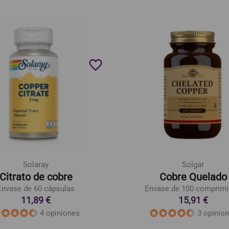
favorite_border
Solaray
Solgar
Citrato de cobre
Cobre Quelado
Envase de 60 cápsulas
Envase de 100 comprim
11,89 €
15,91 €
4 opiniones
3 opinio