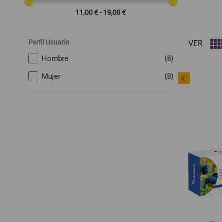
11,00 € - 19,00 €
Perfil Usuario
VER
Hombre
(8)
Mujer
(8)
favorite_border
favorite_border
-7%