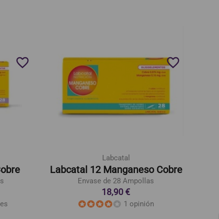
favorite_border
favorite_border
Labcatal
Cobre
Labcatal 12 Manganeso Cobre
as
Envase de 28 Ampollas
18,90 €
nes
1 opinión