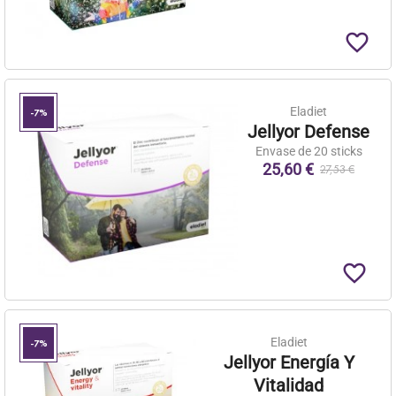
favorite_border
Eladiet
-7%
Jellyor Defense
Envase de 20 sticks
25,60 €
27,53 €
favorite_border
Eladiet
-7%
Jellyor Energía Y
Vitalidad