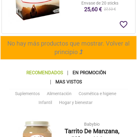
Envase de 20 sticks
25,60 €
27,53 €
favorite_border
No hay más productos que mostrar.
Volver al
principio
RECOMENDADOS
EN PROMOCIÖN
MAS VISTOS
Suplementos
Alimentación
Cosmética e higiene
Infantil
Hogar y bienestar
Babybio
Tarrito De Manzana,