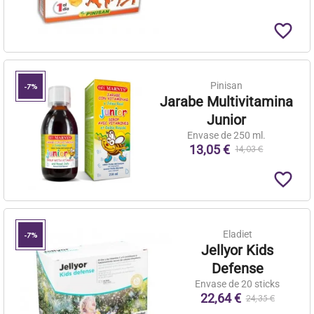
favorite_border
Pinisan
-7%
Jarabe Multivitamina
Junior
Envase de 250 ml.
13,05 €
14,03 €
favorite_border
Eladiet
-7%
Jellyor Kids
Defense
Envase de 20 sticks
22,64 €
24,35 €