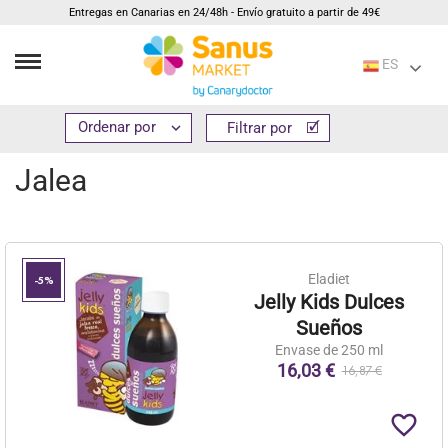
Entregas en Canarias en 24/48h - Envío gratuito a partir de 49€
ES
Inicio
Suplementos
Productos apícolas
Jalea


Filtrar por
Filtrar por
Jalea
Eladiet
-5%
Jelly Kids Dulces
Sueños
Envase de 250 ml
16,03 €
16,87 €
favorite_border