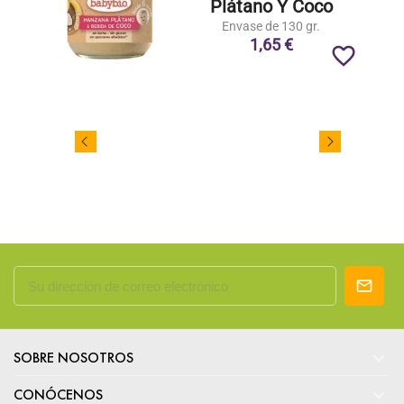
Plátano Y Coco
Envase de 130 gr.
1,65 €
favorite_border

SOBRE NOSOTROS

CONÓCENOS