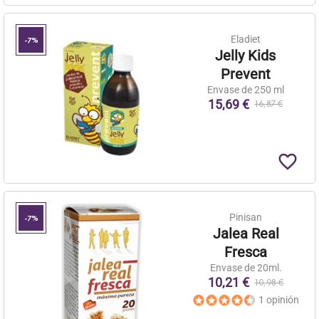
Eladiet
-7%
Jelly Kids
Prevent
Envase de 250 ml
15,69 €
16,87 €
favorite_border
Pinisan
-7%
Jalea Real
Fresca
Envase de 20ml.
10,21 €
10,98 €
1 opinión