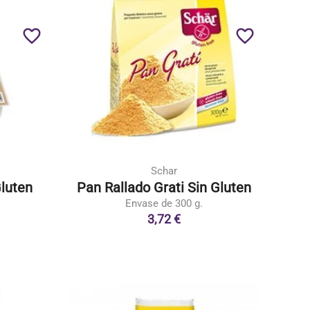
favorite_border
favorite_border
Schar
luten
Pan Rallado Grati Sin Gluten
Envase de 300 g.
3,72 €