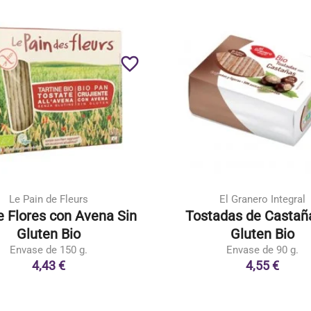
favorite_border
Le Pain de Fleurs
El Granero Integral
 Flores con Avena Sin
Tostadas de Castañ
Gluten Bio
Gluten Bio
Envase de 150 g.
Envase de 90 g.
4,43 €
4,55 €