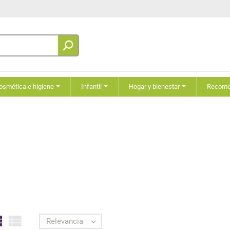
osmética e higiene
Infantil
Hogar y bienestar
Recom


Relevancia
