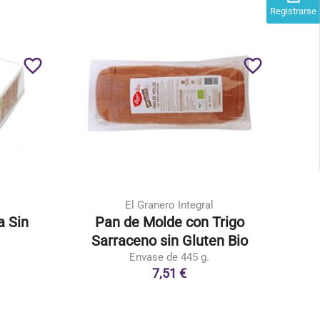
Registrarse
favorite_border
favorite_border
El Granero Integral
a Sin
Pan de Molde con Trigo
Sarraceno sin Gluten Bio
Envase de 445 g.
7,51 €