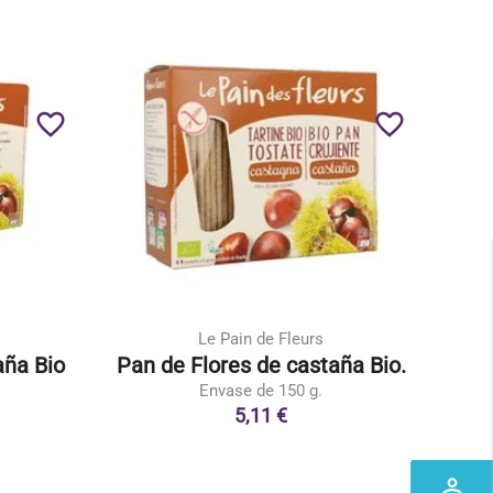
favorite_border
favorite_border
Le Pain de Fleurs
aña Bio
Pan de Flores de castaña Bio.
Envase de 150 g.
5,11 €
perm_identity