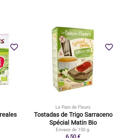
favorite_border
favorite_border
Le Pain de Fleurs
reales
Tostadas de Trigo Sarraceno
Spécial Matin Bio
Envase de 150 g.
6,50 €