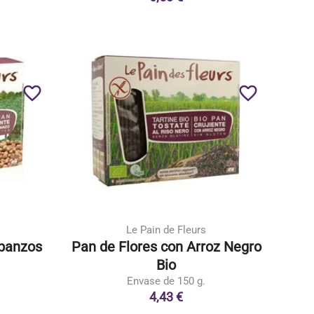
favorite_border
favorite_border
Le Pain de Fleurs
rbanzos
Pan de Flores con Arroz Negro
Bio
Envase de 150 g.
4,43 €