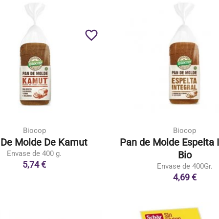
favorite_border
Biocop
Biocop
 De Molde De Kamut
Pan de Molde Espelta I
Envase de 400 g.
Bio
5,74 €
Envase de 400Gr.
4,69 €