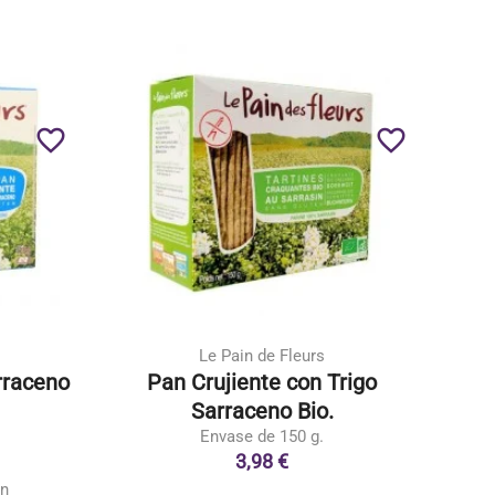
favorite_border
favorite_border
Le Pain de Fleurs
rraceno
Pan Crujiente con Trigo
Sarraceno Bio.
Envase de 150 g.
3,98 €
ón