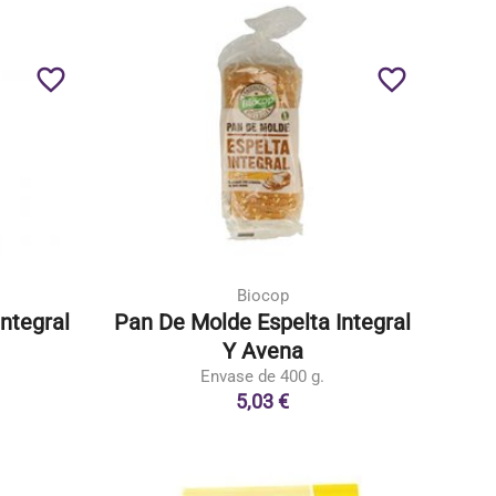
favorite_border
favorite_border
Biocop
ntegral
Pan De Molde Espelta Integral
Y Avena
Envase de 400 g.
5,03 €