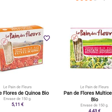
favorite_border
Le Pain de Fleurs
Le Pain de Fleurs
e Flores de Quinoa Bio
Pan de Flores Multice
Envase de 150 g.
Bio
5,11 €
Envase de 150 g.
4,43 €