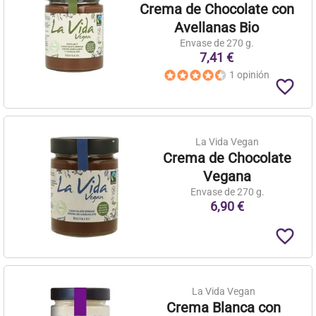
Crema de Chocolate con
Avellanas Bio
Envase de 270 g.
7,41 €
1 opinión
favorite_border
La Vida Vegan
Crema de Chocolate
Vegana
Envase de 270 g.
6,90 €
favorite_border
La Vida Vegan
Crema Blanca con