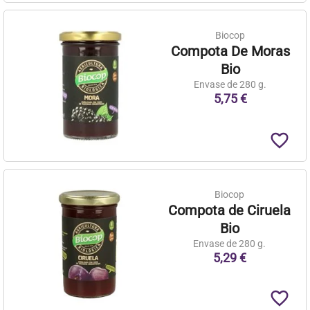
Biocop
Compota De Moras
Bio
Envase de 280 g.
5,75 €
favorite_border
Biocop
Compota de Ciruela
Bio
Envase de 280 g.
5,29 €
favorite_border