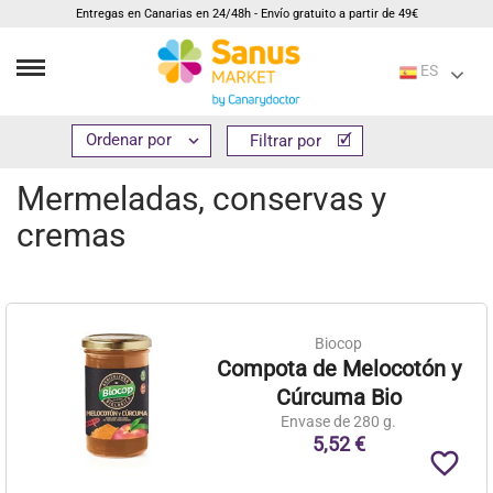
Entregas en Canarias en 24/48h - Envío gratuito a partir de 49€
ES
Inicio
Alimentación
Dulces
Mermeladas, conservas y cremas


Filtrar por
Filtrar por
Mermeladas, conservas y
cremas
Biocop
Compota de Melocotón y
Cúrcuma Bio
Envase de 280 g.
5,52 €
favorite_border