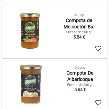
Biocop
Compota de
Melocotón Bio
Envase de 280 g.
5,54 €
favorite_border
Biocop
Compota De
Albaricoque
Envase de 280 g.
5,54 €
favorite_border