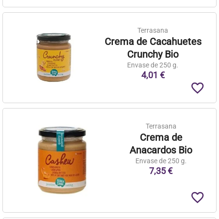
Terrasana
Crema de Cacahuetes
Crunchy Bio
Envase de 250 g.
4,01 €
favorite_border
Terrasana
Crema de
Anacardos Bio
Envase de 250 g.
7,35 €
favorite_border