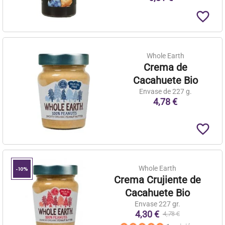
favorite_border
Whole Earth
Crema de
Cacahuete Bio
Envase de 227 g.
4,78 €
favorite_border
Whole Earth
-10%
Crema Crujiente de
Cacahuete Bio
Envase 227 gr.
4,30 €
4,78 €