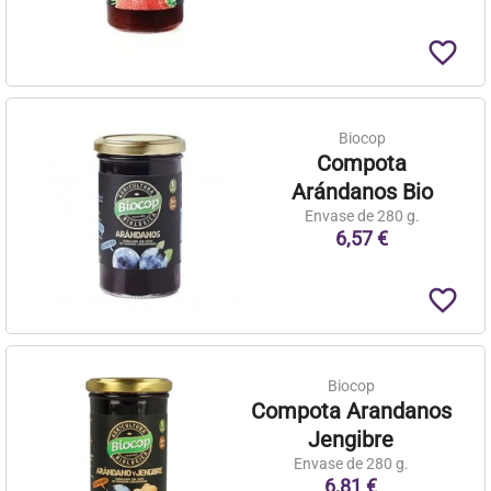
favorite_border
Biocop
Compota
Arándanos Bio
Envase de 280 g.
6,57 €
favorite_border
Biocop
Compota Arandanos
Jengibre
Envase de 280 g.
6,81 €