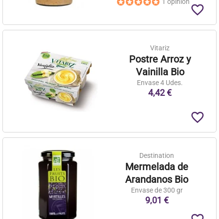
1 opinión
favorite_border
Vitariz
Postre Arroz y
Vainilla Bio
Envase 4 Udes.
4,42 €
favorite_border
Destination
Mermelada de
Arandanos Bio
Envase de 300 gr
9,01 €