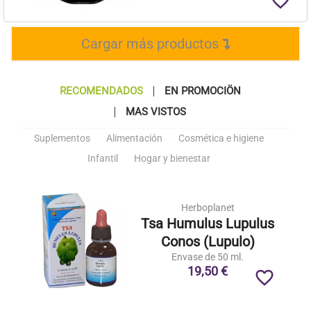
favorite_border
Cargar más productos
RECOMENDADOS
EN PROMOCIÖN
MAS VISTOS
Suplementos
Alimentación
Cosmética e higiene
Infantil
Hogar y bienestar
Herboplanet
Tsa Humulus Lupulus
Conos (Lupulo)
Envase de 50 ml.
19,50 €
favorite_border