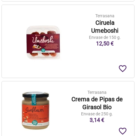
Terrasana
Ciruela
Umeboshi
Envase de 150 g.
12,50 €
favorite_border
Terrasana
Crema de Pipas de
Girasol Bio
Envase de 250 g.
3,14 €
favorite_border