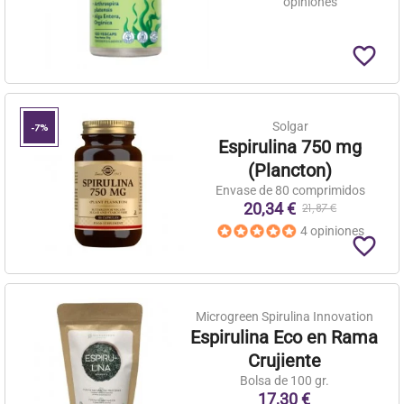
opiniones
favorite_border
Solgar
-7%
Espirulina 750 mg
(Plancton)
Envase de 80 comprimidos
20,34 €
21,87 €
4 opiniones
favorite_border
Microgreen Spirulina Innovation
Espirulina Eco en Rama
Crujiente
Bolsa de 100 gr.
17,30 €