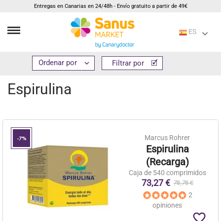
Entregas en Canarias en 24/48h - Envío gratuito a partir de 49€
ES
Inicio
Suplementos
Algas
Espirulina


Filtrar por
Filtrar por
Espirulina
Marcus Rohrer
-7%
Espirulina
(Recarga)
Caja de 540 comprimidos
73,27 €
78,78 €
2
opiniones
favorite_border