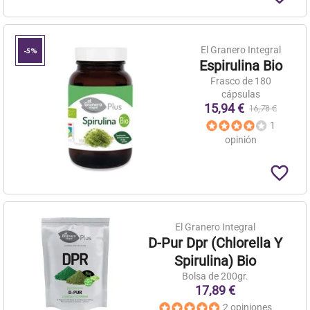
El Granero Integral
-5%
Espirulina Bio
Frasco de 180
cápsulas
15,94 €
16,78 €
1
opinión
favorite_border
El Granero Integral
D-Pur Dpr (Chlorella Y
Spirulina) Bio
Bolsa de 200gr.
17,89 €
2 opiniones