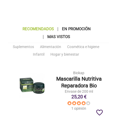
RECOMENDADOS
EN PROMOCIÖN
MAS VISTOS
Suplementos
Alimentación
Cosmética e higiene
Infantil
Hogar y bienestar
Biokap
Mascarilla Nutritiva
Reparadora Bio
Envase de 200 ml
25,20 €
1 opinión
favorite_border