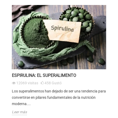
ESPIRULINA: EL SUPERALIMENTO
L
S
12069
visitas
458
Gustó
Los superalimentos han dejado de ser una tendencia para
s
La
convertirse en pilares fundamentales de la nutrición
un
moderna....
mu
Leer más
Le