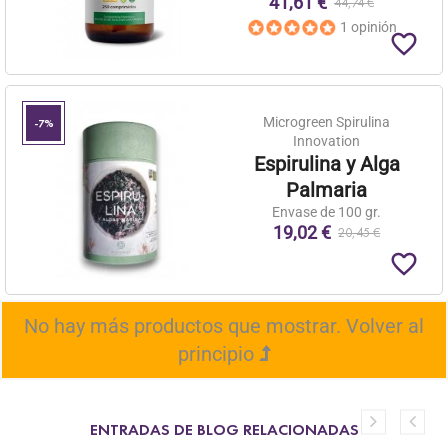
41,61 €
44,74 €
1 opinión
favorite_border
Microgreen Spirulina
-7%
Innovation
Espirulina y Alga
Palmaria
Envase de 100 gr.
19,02 €
20,45 €
favorite_border
No hay más productos que mostrar.
Volver al
principio
ENTRADAS DE BLOG RELACIONADAS