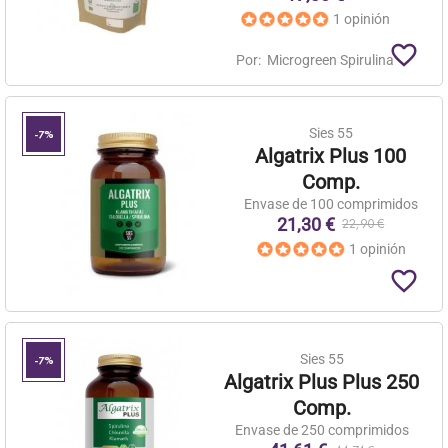
1 opinión
favorite_border
Por:
Microgreen Spirulina
Sies 55
-7%
Algatrix Plus 100
Comp.
Envase de 100 comprimidos
21,30 €
22,90 €
1 opinión
favorite_border
Sies 55
-7%
Algatrix Plus Plus 250
Comp.
Envase de 250 comprimidos