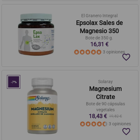
El Granero Integral
Epsolax Sales de
Magnesio 350
Bote de 350 g.
16,31 €
3 opiniones
favorite_border
Solaray
-7%
Magnesium
Citrate
Bote de 90 cápsulas
vegetales
18,43 €
19,82 €
3 opiniones
favorite_border