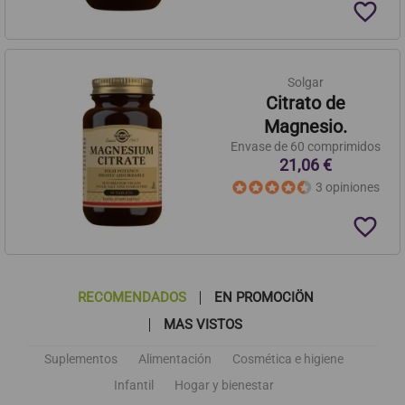
favorite_border
Solgar
Citrato de
Magnesio.
Envase de 60 comprimidos
21,06 €
3 opiniones
favorite_border
RECOMENDADOS
EN PROMOCIÖN
MAS VISTOS
Suplementos
Alimentación
Cosmética e higiene
Infantil
Hogar y bienestar