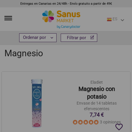
Entregas en Canarias en 24/48h - Envío gratuito a partir de 49€
ES
Inicio
Suplementos
Minerales y oligoelementos
Magnesio


Filtrar por
Filtrar por
Magnesio
Eladiet
Magnesio con
potasio
Envase de 14 tabletas
efervescentes
7,74 €
3 opiniones
favorite_border