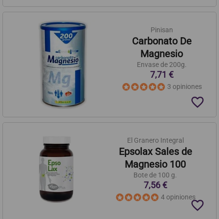
Pinisan
Carbonato De
Magnesio
Envase de 200g.
7,71 €
3 opiniones
favorite_border
El Granero Integral
Epsolax Sales de
Magnesio 100
Bote de 100 g.
7,56 €
4 opiniones
favorite_border