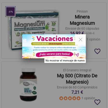
Pinisan
-5%
Minera
Magnesium
Envase de 60 cápsulas
16,92 €
17,81 €
. .
1 opinión
favorite_border
No mostrar el mensaje de nuevo
El Granero Integral
Mg 500 (Citrato De
Magnesio)
Envase de 60 Comprimidos
7,21 €
1 opinión
favorite_border