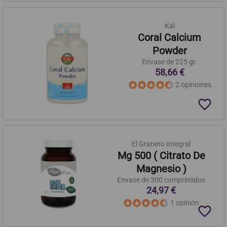
Kal
Coral Calcium
Powder
Envase de 225 gr.
58,66 €
2 opiniones
favorite_border
El Granero Integral
Mg 500 ( Citrato De
Magnesio )
Envase de 300 comprimidos
24,97 €
1 opinión
favorite_border