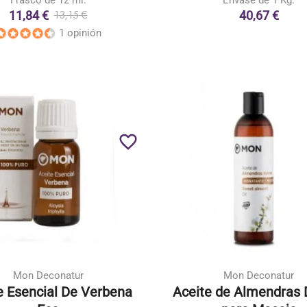
Frasco de 12 ml.
Envase de 1 Kg.
11,84 €
40,67 €
13,15 €
1 opinión
favorite_border
Mon Deconatur
Mon Deconatur
e Esencial De Verbena
Aceite de Almendras 