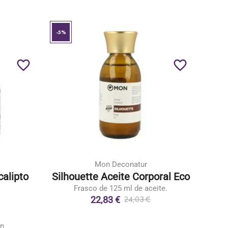
-5%
favorite_border
favorite_border
Mon Deconatur
calipto
Silhouette Aceite Corporal Eco
Frasco de 125 ml de aceite.
22,83 €
24,03 €
ón