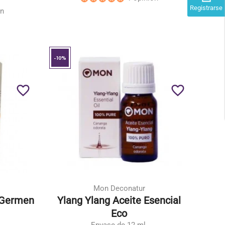
Registrarse
ón
-10%
favorite_border
favorite_border
Mon Deconatur
 Germen
Ylang Ylang Aceite Esencial
Eco