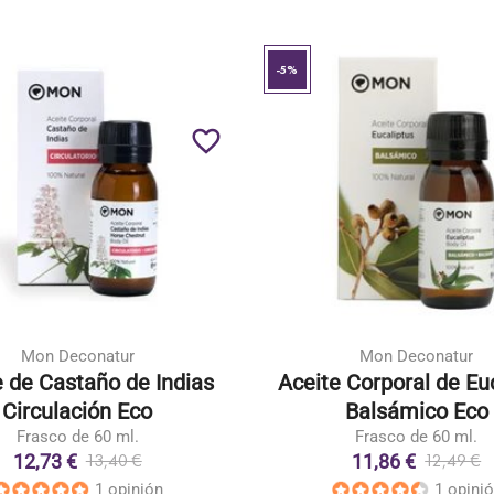
-5%
favorite_border
Mon Deconatur
Mon Deconatur
e de Castaño de Indias
Aceite Corporal de Eu
Circulación Eco
Balsámico Eco
Frasco de 60 ml.
Frasco de 60 ml.
12,73 €
11,86 €
13,40 €
12,49 €
1 opinión
1 opini