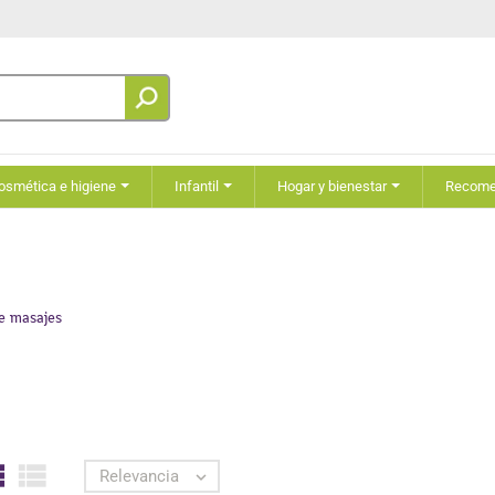
osmética e higiene
Infantil
Hogar y bienestar
Recom
e masajes


Relevancia
