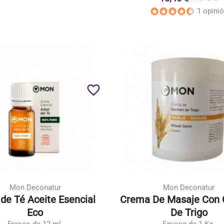
1 opini
favorite_border
Mon Deconatur
Mon Deconatur
 de Té Aceite Esencial
Crema De Masaje Con
Eco
De Trigo