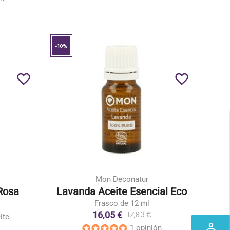
-10%
favorite_border
favorite_border
Mon Deconatur
Rosa
Lavanda Aceite Esencial Eco
Frasco de 12 ml
16,05 €
17,83 €
ite.
perm_identity
1 opinión