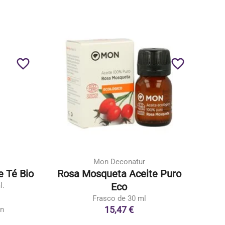
favorite_border
favorite_border
Mon Deconatur
e Té Bio
Rosa Mosqueta Aceite Puro
l.
Eco
Frasco de 30 ml
15,47 €
ón