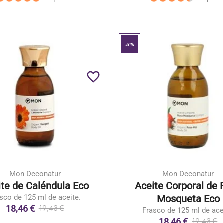
-5%
favorite_border
Mon Deconatur
Mon Deconatur
ite de Caléndula Eco
Aceite Corporal de 
sco de 125 ml de aceite.
Mosqueta Eco
18,46 €
19,43 €
Frasco de 125 ml de ace
18,46 €
19,43 €