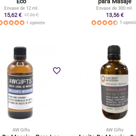
Eco
para Masaje
Envase de 12 ml.
Envase de 300 ml.
15,62 €
13,56 €
17,36 €
1 opini
1 opinión
favorite_border
AW Gifts
AW Gifts