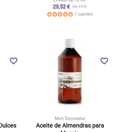
Envase de 12 ml.
23,52 €
26,13 €
1 opinión
favorite_border
favorite_border
Mon Deconatur
Dulces
Aceite de Almendras para