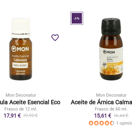
-5%
favorite_border
Mon Deconatur
Mon Deconatur
ula Aceite Esencial Eco
Aceite de Árnica Calm
Frasco de 12 ml.
Frasco de 60 ml.
17,91 €
15,61 €
19,90 €
16,44 €
1 opini