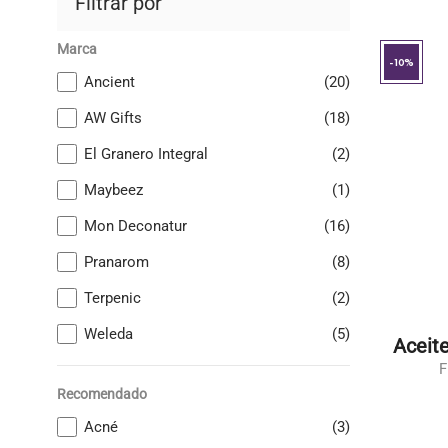
Filtrar por
Marca
-10%
Ancient
(20)
AW Gifts
(18)
El Granero Integral
(2)
Maybeez
(1)
Mon Deconatur
(16)
Pranarom
(8)
Terpenic
(2)
Weleda
(5)
Aceit
F
Recomendado
Acné
(3)