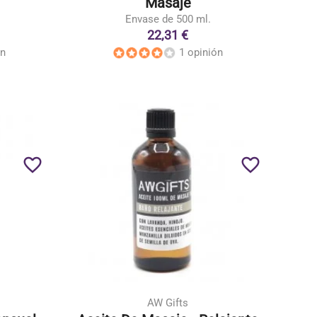
Masaje
Envase de 500 ml.
22,31 €
ón
1 opinión
favorite_border
favorite_border
AW Gifts