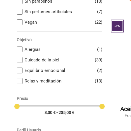
Sin parabenos
(10)
Sin perfumes artificiales
(7)
Vegan
(22)
-5%
Objetivo
Alergias
(1)
Cuidado de la piel
(39)
Equilibrio emocional
(2)
Relax y meditación
(13)
Precio
Ace
3,00 € - 235,00 €
Fra
Perfil Usuario