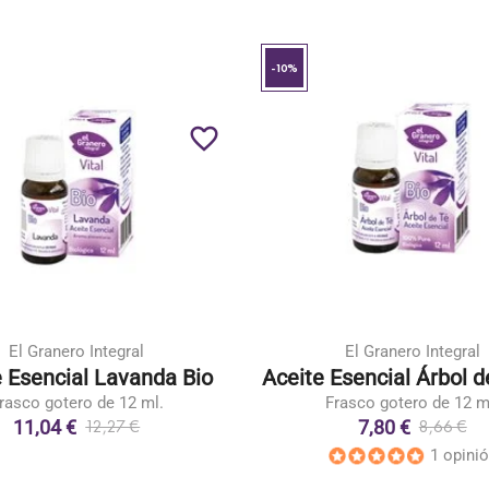
-10%
favorite_border
El Granero Integral
El Granero Integral
e Esencial Lavanda Bio
Aceite Esencial Árbol d
rasco gotero de 12 ml.
Frasco gotero de 12 m
11,04 €
7,80 €
12,27 €
8,66 €
1 opini