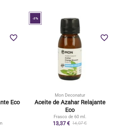
-5%
favorite_border
favorite_border
Mon Deconatur
ante Eco
Aceite de Azahar Relajante
Eco
Frasco de 60 ml.
13,37 €
14,07 €
ón