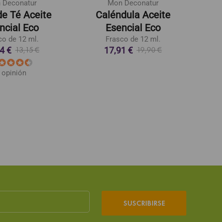
 Deconatur
Mon Deconatur
de Té Aceite
Caléndula Aceite
A
ncial Eco
Esencial Eco
co de 12 ml.
Frasco de 12 ml.
4 €
17,91 €
13,15 €
19,90 €
 opinión
SUSCRIBIRSE