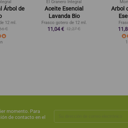
ntegral
El Granero Integral
Mon
l Árbol de
Aceite Esencial
Arbol 
o
Lavanda Bio
Ese
de 12 ml.
Frasco gotero de 12 ml.
Fras
11,04 €
11,8
66 €
12,27 €
ón
1
uier momento. Para
ción de contacto en el