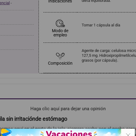
dieta equilibrada.
Indicaciones
encial
-
Tomar 1 cápsula al día
Modo de
empleo
Agente de carga: celulosa microc
127,5 mg. Hidroxipropilmetilce
grasos (por cápsula).
Composición
Haga clic aquí para dejar una opinión
uila sin irritaciónde estómago
emos aquí en el norte de la isla, siempre acabo con el pecho car
. .
P en Sanus Market y ha sido todo un descubrimiento.Sientes que 