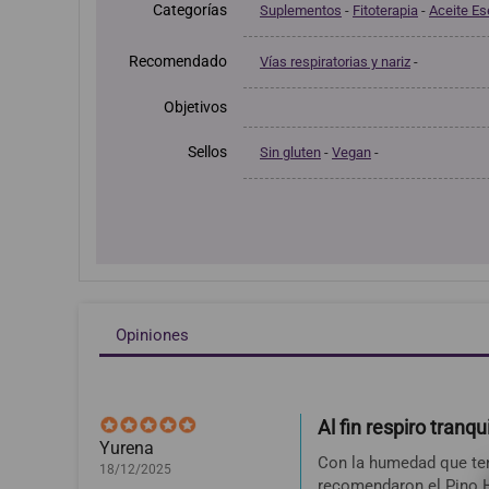
Categorías
Suplementos
-
Fitoterapia
-
Aceite Es
Recomendado
Vías respiratorias y nariz
-
Objetivos
Sellos
Sin gluten
-
Vegan
-
Opiniones
Al fin respiro tranq
Yurena
Con la humedad que ten
18/12/2025
recomendaron el Pino H