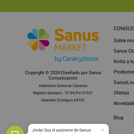
CONÓCE
Sobre no
Sanus Cl
Invita a 
Productor
Copyright © 2024 Diseñado por
Sanus
Comunicación
SanusLov
Herbolario Online en Canarias
Ofertas
Registro Sanitario - TF/40/PV/31927
Operador Ecológico 6475C
Novedad
Blog
¡Hola! Soy el asistente de Sanus