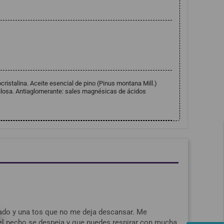
ristalina. Aceite esencial de pino (Pinus montana Mill.)
lulosa. Antiaglomerante: sales magnésicas de ácidos
gado y una tos que no me deja descansar. Me
el pecho se despeja y que puedes respirar con mucha