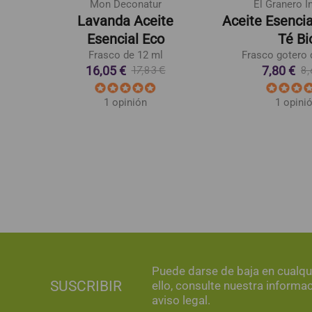
Mon Deconatur
El Granero I
De
Lavanda Aceite
Aceite Esencia
Esencial Eco
Té Bi
Frasco de 12 ml
Frasco gotero 
16,05 €
7,80 €
17,83 €
8,
1 opinión
1 opini
Puede darse de baja en cualq
SUSCRIBIR
ello, consulte nuestra informa
aviso legal.