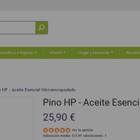
osmética e higiene
Infantil
Hogar y bienestar
Recom
o HP - Aceite Esencial Microencapsulado
Pino HP - Aceite Esenc
25,90 €
Ver la opinión
Valoración media:
5
/5 Nº valoraciones:
1