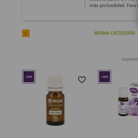
más profundidad. Para m
MISMA CATEGORÍA
Supleme
-10%
-10%
favorite_border
favorite_border