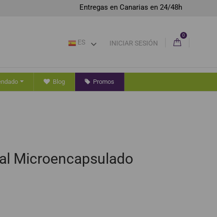
Entregas en Canarias en 24/48h
0
ES
INICIAR SESIÓN
endado
Blog
Promos
ial Microencapsulado