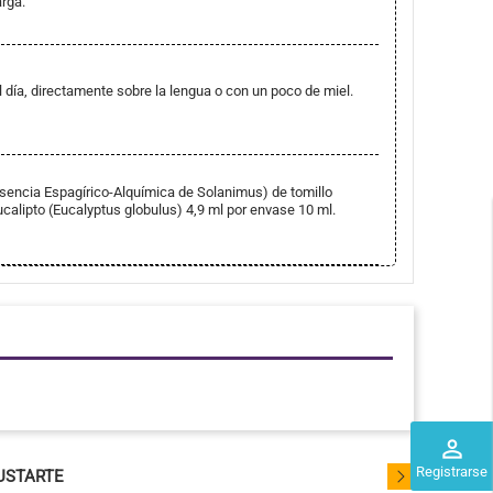
rga.
l día, directamente sobre la lengua o con un poco de miel.
sencia Espagírico-Alquímica de Solanimus) de tomillo
ucalipto (Eucalyptus globulus) 4,9 ml por envase 10 ml.
perm_identity
Registrarse
USTARTE