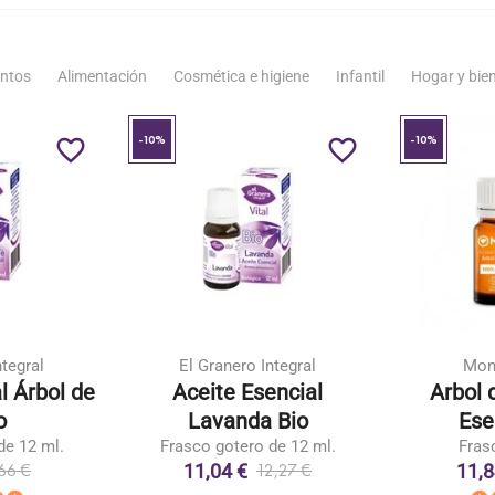
ntos
Alimentación
Cosmética e higiene
Infantil
Hogar y bie
-10%
-10%
favorite_border
favorite_border
ntegral
El Granero Integral
Mon
l Árbol de
Aceite Esencial
Arbol 
o
Lavanda Bio
Ese
de 12 ml.
Frasco gotero de 12 ml.
Fras
11,04 €
11,8
66 €
12,27 €