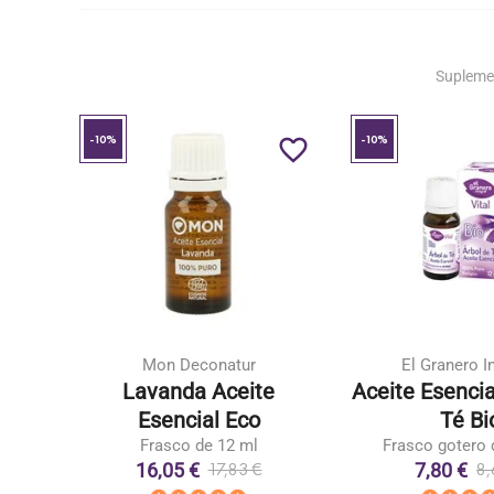
Supleme
-10%
-10%
favorite_border
favorite_border
Mon Deconatur
El Granero I
De
Lavanda Aceite
Aceite Esencia
Esencial Eco
Té Bi
Frasco de 12 ml
Frasco gotero 
16,05 €
7,80 €
17,83 €
8,