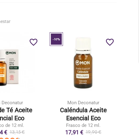
nestar
-10%
-10%
favorite_border
favorite_border
 Deconatur
Mon Deconatur
de Té Aceite
Caléndula Aceite
A
ncial Eco
Esencial Eco
co de 12 ml.
Frasco de 12 ml.
4 €
17,91 €
13,15 €
19,90 €