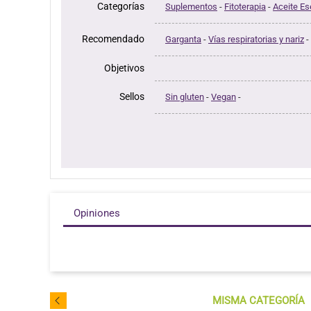
Categorías
Suplementos
-
Fitoterapia
-
Aceite Es
Recomendado
Garganta
-
Vías respiratorias y nariz
-
Objetivos
Sellos
Sin gluten
-
Vegan
-
Opiniones
MISMA CATEGORÍA