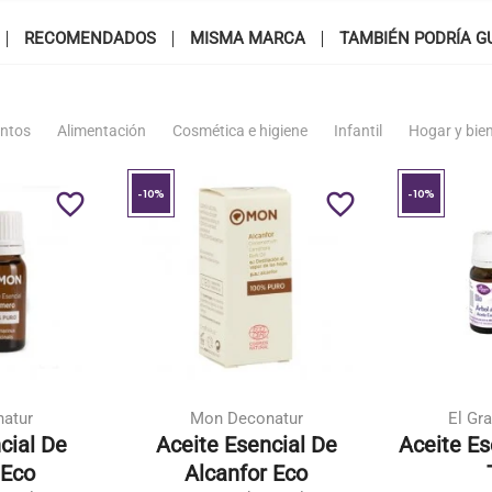
RECOMENDADOS
MISMA MARCA
TAMBIÉN PODRÍA G
ntos
Alimentación
Cosmética e higiene
Infantil
Hogar y bie
-10%
-10%
favorite_border
favorite_border
atur
Mon Deconatur
El Gra
cial De
Aceite Esencial De
Aceite Es
Eco
Alcanfor Eco