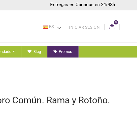
Entregas en Canarias en 24/48h
0
ES
INICIAR SESIÓN
endado
Blog
Promos
ebro Común. Rama y Rotoño.