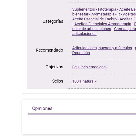
Suplementos
-
Fitoterapia
-
Aceite Es
bienestar
-
Aromaterapia
-
R
-
Aceites
Aceite Esencial de Enebro
-
Aceites E
Categorías
-
Aceites Esenciales Aromaterapia
-
P
dolor de articulaciones
-
Cremas para
articulaciones
-
Articulaciones, huesos y músculos
-
Recomendado
Depresión
-
Objetivos
Equilibrio emocional
-
Sellos
100% natural
-
Opiniones