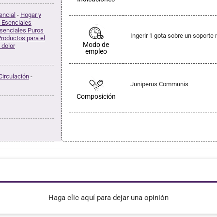
encial
-
Hogar y
 Esenciales
-
senciales Puros
Ingerir 1 gota sobre un soporte 
roductos para el
Modo de
 dolor
empleo
Circulación
-
Juniperus Communis
Composición
Haga clic aquí para dejar una opinión