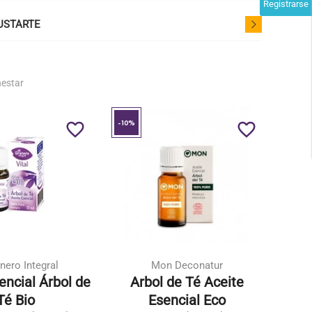
Registrarse
USTARTE
nestar
-10%
-10%
favorite_border
favorite_border
nero Integral
Mon Deconatur
encial Árbol de
Arbol de Té Aceite
A
Té Bio
Esencial Eco