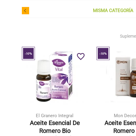
MISMA CATEGORÍA
Supleme
-10%
-10%
favorite_border
favorite_border
El Granero Integral
Mon Decon
De
Aceite Esencial De
Aceite Esen
Romero Bio
Romero 