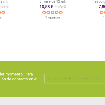
2 ml.
Envase de 12 ml.
Frasco g
10,58 €
7,8
6,02 €
11,76 €
ón
1 opinión
1
uier momento. Para
ción de contacto en el