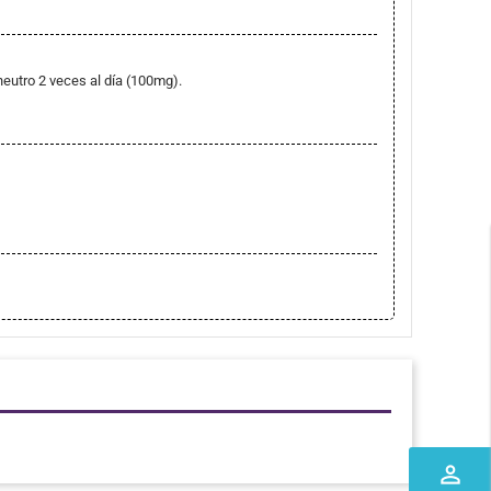
neutro 2 veces al día (100mg).
perm_identity