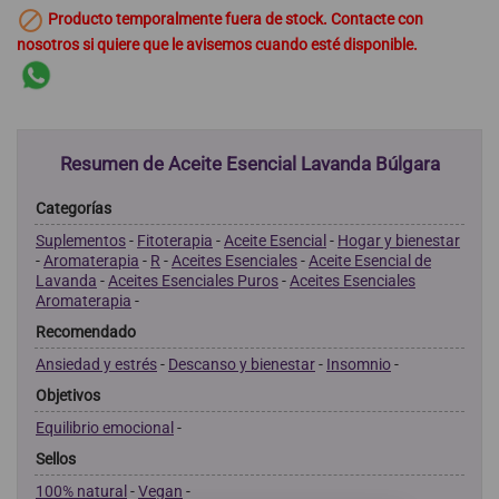

Producto temporalmente fuera de stock. Contacte con
nosotros si quiere que le avisemos cuando esté disponible.
Resumen de Aceite Esencial Lavanda Búlgara
Categorías
Suplementos
-
Fitoterapia
-
Aceite Esencial
-
Hogar y bienestar
-
Aromaterapia
-
R
-
Aceites Esenciales
-
Aceite Esencial de
Lavanda
-
Aceites Esenciales Puros
-
Aceites Esenciales
Aromaterapia
-
Recomendado
Ansiedad y estrés
-
Descanso y bienestar
-
Insomnio
-
Objetivos
Equilibrio emocional
-
Sellos
100% natural
-
Vegan
-