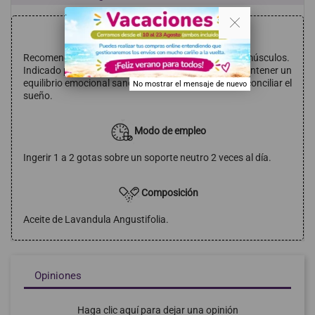
. .
Indicaciones
Recomendado para las articulaciones y los músculos.
Indicado para cuidar la piel. Se recomiendo para mantener un
equilibrio emocional sano. Ayuda a la relajación y a conciliar el
No mostrar el mensaje de nuevo
sueño.
Modo de empleo
Ingerir 1 a 2 gotas sobre un soporte neutro 2 veces al día.
Composición
Aceite de Lavandula Angustifolia.
Opiniones
Haga clic aquí para dejar una opinión