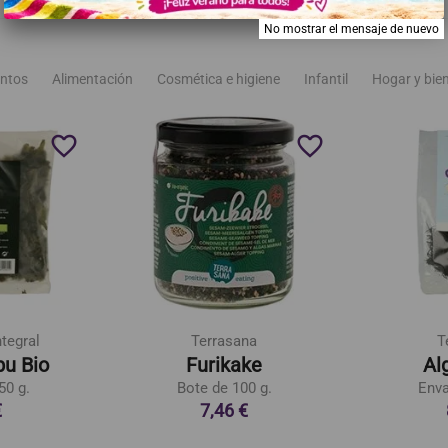
No mostrar el mensaje de nuevo
ntos
Alimentación
Cosmética e higiene
Infantil
Hogar y bie
favorite_border
favorite_border
ntegral
Terrasana
T
u Bio
Furikake
Al
50 g.
Bote de 100 g.
Enva
€
7,46 €