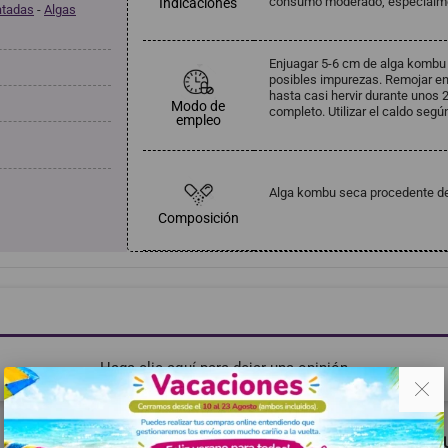
consumo moderado, especialmen
Indicaciones
atadas
-
Algas
Enjuagar 5-6 cm de alga kombu 
posibles impurezas. Remojar en 
hasta casi hervir durante unos 2
Modo de
completo. Utilizar el caldo segú
empleo
Alga kombu seca procedente de a
Composición
Haga clic aquí para dejar una opinión
. .
RECOMENDADOS
MISMA MARCA
TAMBIÉN PODRÍA G