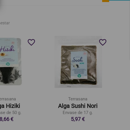
nestar
favorite_border
favorite_border
errasana
Terrasana
ga Hiziki
Alga Sushi Nori
D-P
se de 50 g.
Envase de 17 g.
8,66 €
5,97 €