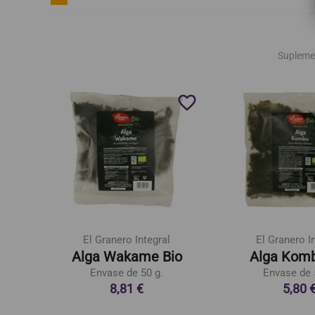
Supleme
favorite_border
favorite_border
El Granero Integral
El Granero I
Alga Wakame Bio
Alga Komb
Envase de 50 g.
Envase de 
8,81 €
5,80 