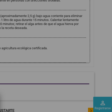
te en personas con afecciones tiroideas.
(aproximadamente 2,5 g) bajo agua corriente para eliminar
1 litro de agua durante 15 minutos. Calentar lentamente
0 minutos; retirar el alga antes de que el agua hierva por
n la receta deseada.
gricultura ecológica certificada.
perm_identity
Registrarse
USTARTE