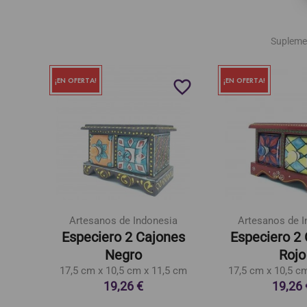
Supleme
¡EN OFERTA!
¡EN OFERTA!
favorite_border
favorite_border
Artesanos de Indonesia
Artesanos de I
ngo
Especiero 2 Cajones
Especiero 2
ca
Negro
Rojo
17,5 cm x 10,5 cm x 11,5 cm
17,5 cm x 10,5 c
19,26 €
19,26 