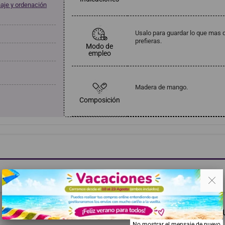
aje y ordenación
Usalo para guardar lo que mas q
prefieras.
Modo de
empleo
Madera de mango.
Composición
. .
Haga clic aquí para dejar una opinión
RECOMENDADOS
MISMA MARCA
TAMBIÉN PODRÍA G
No mostrar el mensaje de nuevo