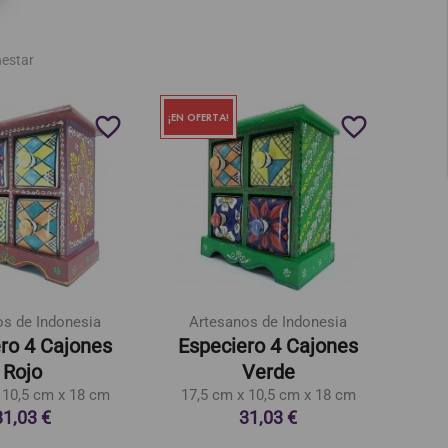
nestar
¡EN OFERTA!
favorite_border
favorite_border
os de Indonesia
Artesanos de Indonesia
A
ro 4 Cajones
Especiero 4 Cajones
Es
Rojo
Verde
 10,5 cm x 18 cm
17,5 cm x 10,5 cm x 18 cm
23,
31,03 €
31,03 €