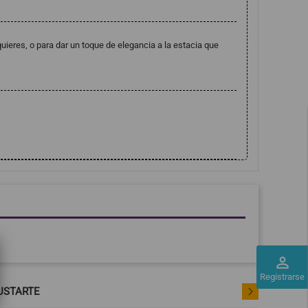
uieres, o para dar un toque de elegancia a la estacia que
perm_identity
Registrarse
USTARTE