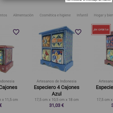
ntos
Alimentación
Cosmética e higiene
Infantil
Hogar y bie
¡EN OFERTA!
favorite_border
favorite_border
ndonesia
Artesanos de Indonesia
Artesan
 Cajones
Especiero 4 Cajones
Especie
Azul
m x 11,5 cm
17,5 cm x 10,5 cm x 18 cm
17,5 cm x
€
31,03 €