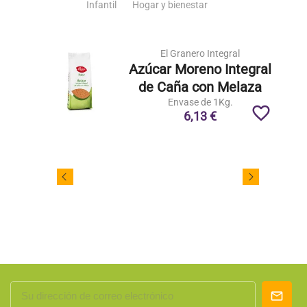
Infantil
Hogar y bienestar
El Granero Integral
Azúcar Moreno Integral
de Caña con Melaza
Envase de 1Kg.
favorite_border
6,13 €