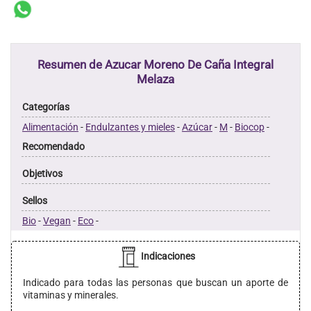
Resumen de Azucar Moreno De Caña Integral
Melaza
Categorías
Alimentación
-
Endulzantes y mieles
-
Azúcar
-
M
-
Biocop
-
Recomendado
Objetivos
Sellos
Bio
-
Vegan
-
Eco
-
Indicaciones
Indicado para todas las personas que buscan un aporte de
vitaminas y minerales.