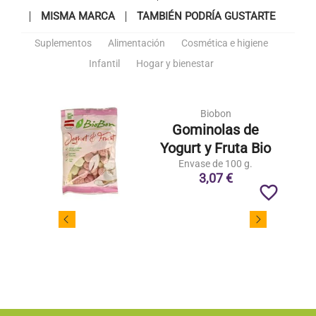
MISMA MARCA
TAMBIÉN PODRÍA GUSTARTE
Suplementos
Alimentación
Cosmética e higiene
Infantil
Hogar y bienestar
Biobon
Gominolas de
Yogurt y Fruta Bio
Envase de 100 g.
3,07 €
favorite_border