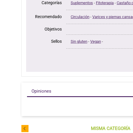
Categorías
Suplementos
-
Fitoterapia
-
Castaño d
Recomendado
Circulación
-
Varices y piernas cans
Objetivos
Sellos
Sin gluten
-
Vegan
-
Opiniones
MISMA CATEGORÍA