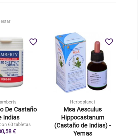
nestar
favorite_border
favorite_border
amberts
Herboplanet
o De Castaño
Msa Aesculus
Ext
 Indias
Hippocastanum
con 60 tabletas
(Castaño de Indias) -
E
30,58 €
Yemas