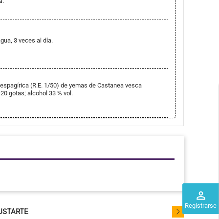
a.
ua, 3 veces al día.
a espagírica (R.E. 1/50) de yemas de Castanea vesca
120 gotas; alcohol 33 % vol.
perm_identity
Registrarse
USTARTE