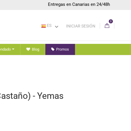
Entregas en Canarias en 24/48h
0
ES
INICIAR SESIÓN
endado
Blog
Promos
astaño) - Yemas