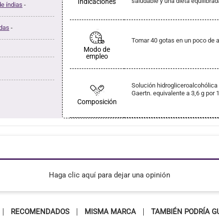
saludable y una dieta equilibrad
Indicaciones
e índias
-
adas
-
Tomar 40 gotas en un poco de ag
Modo de
empleo
Solución hidrogliceroalcohólic
Gaertn. equivalente a 3,6 g por 
Composición
Haga clic aquí para dejar una opinión
RECOMENDADOS
MISMA MARCA
TAMBIÉN PODRÍA G