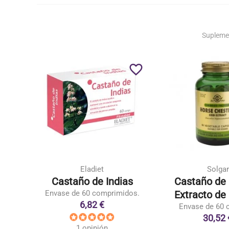
Supleme
favorite_border
favorite_border
Eladiet
Solgar
o de
Castaño de Indias
Castaño de 
Envase de 60 comprimidos.
Extracto de
6,82 €
as
Envase de 60 
30,52 
1 opinión