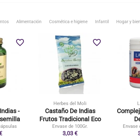
ntos
Alimentación
Cosmética e higiene
Infantil
Hogar y bie
favorite_border
favorite_border
Herbes del Moli
L
Indias -
Castaño De Indias
Complej
 semilla
Frutos Tradicional Eco
De
cápsulas
Envase de 100Gr.
Envase 
€
3,03 €