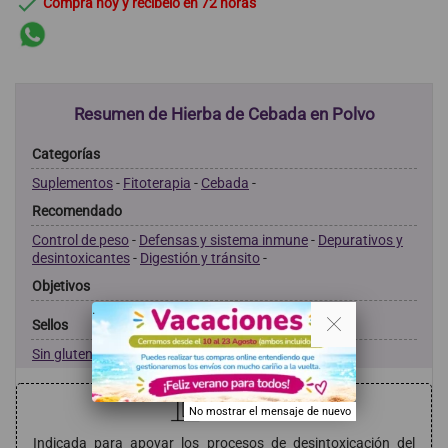

Compra hoy y recíbelo en 72 horas
Resumen de Hierba de Cebada en Polvo
Categorías
Suplementos
-
Fitoterapia
-
Cebada
-
Recomendado
Control de peso
-
Defensas y sistema inmune
-
Depurativos y
desintoxicantes
-
Digestión y tránsito
-
Objetivos
. .
Sellos
Sin gluten
-
Sin lactosa
-
Vegan
-
Indicaciones
No mostrar el mensaje de nuevo
Indicada para apoyar los procesos de desintoxicación del