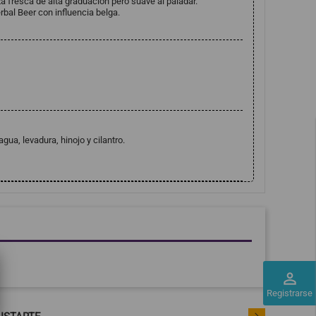
a fresca de alta graduación pero suave al paladar.
bal Beer con influencia belga.
agua, levadura, hinojo y cilantro.
perm_identity
Registrarse