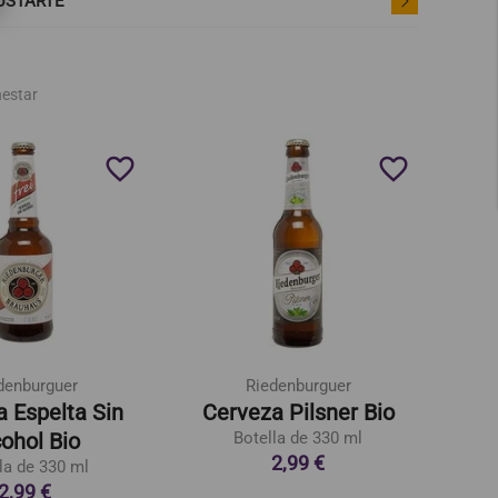
USTARTE
nestar
favorite_border
favorite_border
denburguer
Riedenburguer
 Espelta Sin
Cerveza Pilsner Bio
Cer
ohol Bio
Botella de 330 ml
2,99 €
la de 330 ml
2,99 €