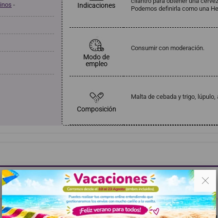
cilantro para obtener una cervez
vinos
-
Indicaciones
Podemos definirla como una Her
Consumir con moderación.
Modo de
empleo
Malta de cebada y trigo, lúpulo, 
Composición
. .
Haga clic aquí para dejar una opinión