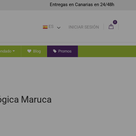
Entregas en Canarias en 24/48h
0
ES
INICIAR SESIÓN
endado
Blog
Promos
ógica Maruca