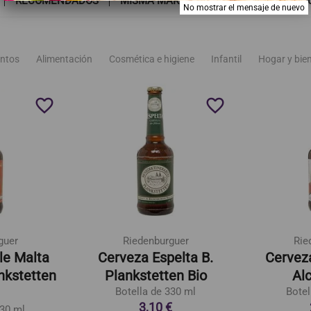
RECOMENDADOS
MISMA MARCA
TAMBIÉN PODRÍA G
No mostrar el mensaje de nuevo
ntos
Alimentación
Cosmética e higiene
Infantil
Hogar y bie
favorite_border
favorite_border
guer
Riedenburguer
Rie
le Malta
Cerveza Espelta B.
Cerveza
ankstetten
Plankstetten Bio
Alc
Botella de 330 ml
Botel
3,10 €
330 ml