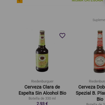
MISMA CATEGORÍA
Supleme
favorite_border
favorite_border
Riedenburguer
Riedenbur
roz
Cerveza Clara de
Cerveza Dob
Espelta Sin Alcohol Bio
Spezial B. Pl
Botella de 330 ml
Bio
2,93 €
Botella de 