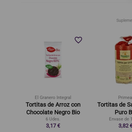
Supleme
favorite_border
favorite_border
El Granero Integral
Primea
n Sal
Tortitas de Arroz con
Tortitas de 
Chocolate Negro Bio
Puro B
6 Udes.
Envase de 1
3,17 €
3,82 