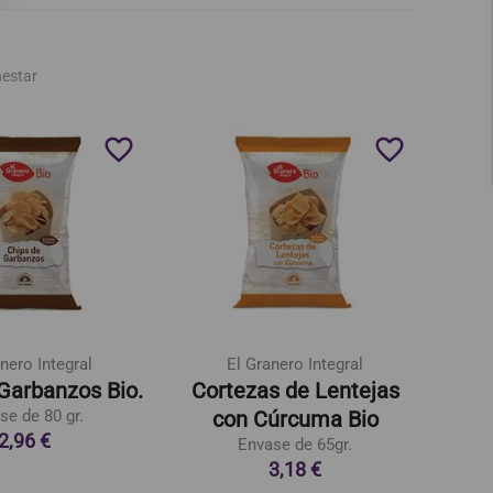
nestar
favorite_border
favorite_border
nero Integral
El Granero Integral
Garbanzos Bio.
Cortezas de Lentejas
se de 80 gr.
con Cúrcuma Bio
2,96 €
Envase de 65gr.
3,18 €