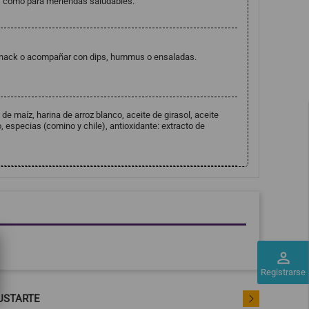
s como para meriendas saludables.
nack o acompañar con dips, hummus o ensaladas.
de maíz, harina de arroz blanco, aceite de girasol, aceite
o, especias (comino y chile), antioxidante: extracto de
perm_identity
Registrarse
USTARTE