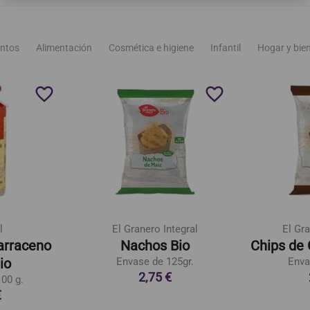
ntos
Alimentación
Cosmética e higiene
Infantil
Hogar y bie
favorite_border
favorite_border
l
El Granero Integral
El Gra
Sarraceno
Nachos Bio
Chips de 
io
Envase de 125gr.
Enva
2,75 €
00 g.
€