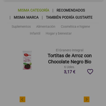
MISMA CATEGORÍA
RECOMENDADOS
MISMA MARCA
TAMBIÉN PODRÍA GUSTARTE
Suplementos
Alimentación
Cosmética e higiene
Infantil
Hogar y bienestar
El Granero Integral
Tortitas de Arroz con
Chocolate Negro Bio
6 Udes.
favorite_border
3,17 €